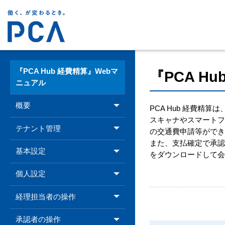
『PCA Hub 経費精算』Webマ
『PCA H
ニュアル
概要
PCA Hub 経費
スキャナやスマート
テナント管理
の交通費申請等がで
また、支払確定で承認
基本設定
をダウンロードして
個人設定
経理担当者の操作
承認者の操作