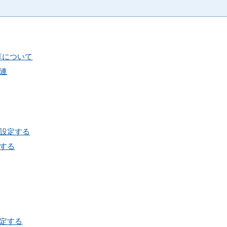
精算について
連
設定する
する
定する