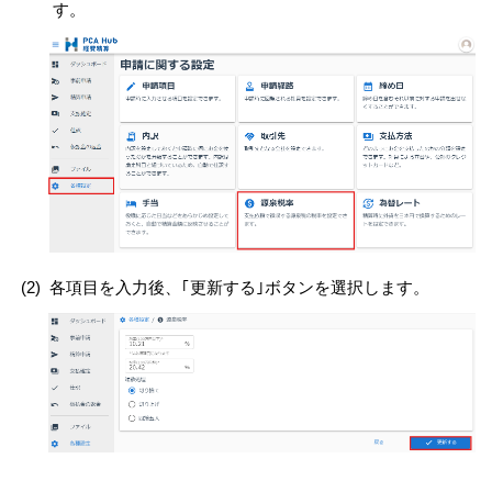
す。
(2)
各項目を入力後、｢更新する｣ボタンを選択します。