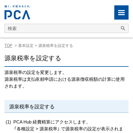
メイン コンテンツにスキップ
TOP
>
基本設定
>
源泉税率を設定する
源泉税率を設定する
源泉税率の設定を変更します。
源泉税率は支払依頼申請における源泉徴収税額の計算に使用
されます。
源泉税率を設定する
(1)
PCA Hub 経費精算にアクセスします。
｢各種設定 > 源泉税率｣ で源泉税率の設定が表示されま