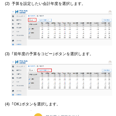
(2)
予算を設定したい会計年度を選択します。
(3)
｢前年度の予算をコピー｣ボタンを選択します。
(4)
｢OK｣ボタンを選択します。