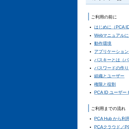
ご利用の前に
はじめに（PCA I
Webマニュアル
動作環境
アプリケーション 
パスキーとは（パ
パスワードの作り
組織とユーザー
権限と役割
PCA ID ユーザ
ご利用までの流れ
PCA Hub から
PCAクラウド／