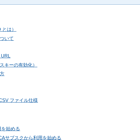
D とは）
について
URL
スキーの有効化）
方
ー CSV ファイル仕様
利用を始める
PCAサブスクから利用を始める