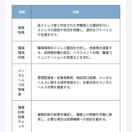
役割
内容
高ストレス者と判定された労働者との面談を行い、
面接
ストレスの原因や状況を把握し、適切なアドバイス
指導
や支援を行う。
職場
職場環境のストレス要因を分析し、改善策を提案す
環境
る。長時間労働の是正、ハラスメント対策、職場コ
評価
ミュニケーションの改善などを含む。
メン
タル
管理監督者・従業員教育、相談窓口設置、メンタル
ヘル
ヘルスに関する研修実施など、企業全体のメンタル
ス対
ヘルス対策を推進する。
策推
進
健康
診断
健康診断の結果を確認し、健康上の問題を早期に発
結果
見し、必要な場合は医療機関への受診を勧める。
チェ
ック