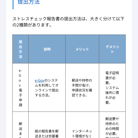
提出方法
ストレスチェック報告書の提出方法は、大きく分けて以下
の2種類があります。
提
出
デメリッ
説明
メリット
方
ト
法
e-
電子証明
G
書が必
o
e-Gov
のシステ
郵送や持参の
要。
v
ムを利用してオ
手間が省け、
システム
電
ンラインで提出
申請状況を確
操作に慣
子
する方法。
認できる。
れが必
申
要。
請
郵送費や
郵
持参のた
送
めの時間
紙の報告書を郵
インターネッ
ま
が必要。
送または労基署
ト環境がなく