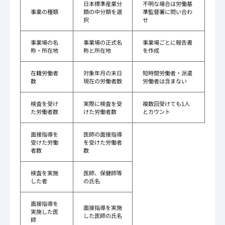
日本標準産業分
不明な場合は労働基
事業の種類
類の中分類を選
準監督署に問い合わ
択
せ
事業場の名
事業場の正式名
事業場ごとに報告書
称・所在地
称と所在地
を作成
在籍労働者
対象年月の末日
短時間労働者・派遣
数
現在の労働者数
労働者は含まない
検査を受け
実際に検査を受
複数回受けても1人
た労働者数
けた労働者数
とカウント
面接指導を
医師の面接指導
受けた労働
を受けた労働者
者数
数
検査を実施
医師、保健師等
した者
の氏名
面接指導を
面接指導を実施
実施した医
した医師の氏名
師