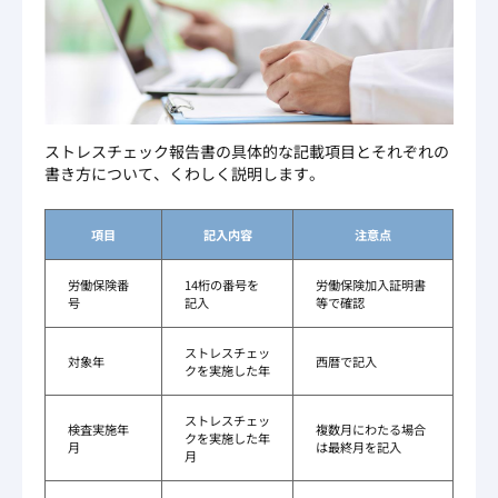
ストレスチェック報告書の具体的な記載項目とそれぞれの
書き方について、くわしく説明します。
項目
記入内容
注意点
労働保険番
14桁の番号を
労働保険加入証明書
号
記入
等で確認
ストレスチェッ
対象年
西暦で記入
クを実施した年
ストレスチェッ
検査実施年
複数月にわたる場合
クを実施した年
月
は最終月を記入
月