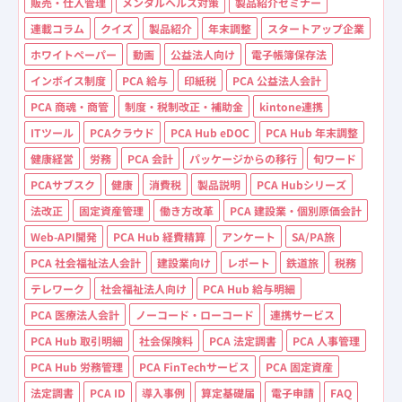
販売・仕入管理
メンタルヘルス対策
製品紹介セミナー
連載コラム
クイズ
製品紹介
年末調整
スタートアップ企業
ホワイトペーパー
動画
公益法人向け
電子帳簿保存法
インボイス制度
PCA 給与
印紙税
PCA 公益法人会計
PCA 商魂・商管
制度・税制改正・補助金
kintone連携
ITツール
PCAクラウド
PCA Hub eDOC
PCA Hub 年末調整
健康経営
労務
PCA 会計
パッケージからの移行
旬ワード
PCAサブスク
健康
消費税
製品説明
PCA Hubシリーズ
法改正
固定資産管理
働き方改革
PCA 建設業・個別原価会計
Web-API開発
PCA Hub 経費精算
アンケート
SA/PA旅
PCA 社会福祉法人会計
建設業向け
レポート
鉄道旅
税務
テレワーク
社会福祉法人向け
PCA Hub 給与明細
PCA 医療法人会計
ノーコード・ローコード
連携サービス
PCA Hub 取引明細
社会保険料
PCA 法定調書
PCA 人事管理
PCA Hub 労務管理
PCA FinTechサービス
PCA 固定資産
法定調書
PCA ID
導入事例
算定基礎届
電子申請
FAQ