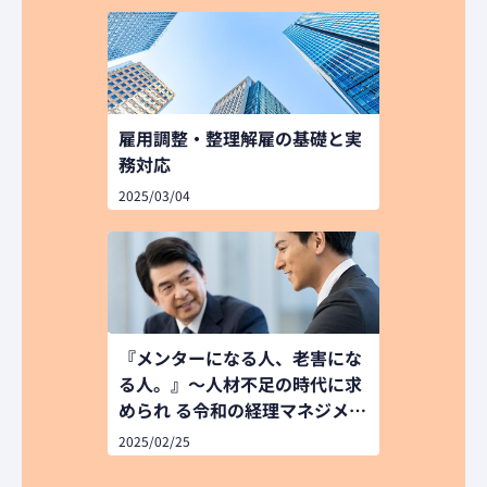
雇用調整・整理解雇の基礎と実
務対応
2025/03/04
『メンターになる人、老害にな
る人。』～人材不足の時代に求
められ る令和の経理マネジメン
トとは～
2025/02/25