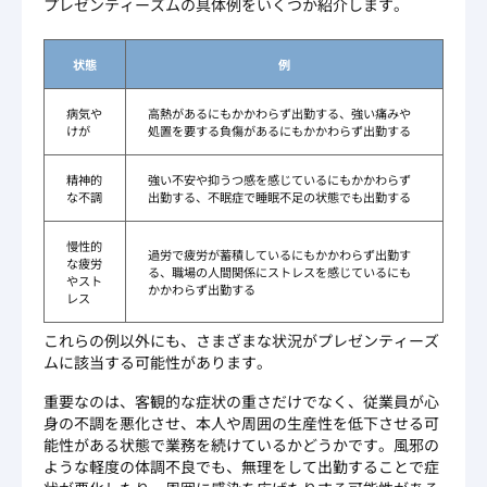
プレゼンティーズムの具体例をいくつか紹介します。
状態
例
病気や
高熱があるにもかかわらず出勤する、強い痛みや
けが
処置を要する負傷があるにもかかわらず出勤する
精神的
強い不安や抑うつ感を感じているにもかかわらず
な不調
出勤する、不眠症で睡眠不足の状態でも出勤する
慢性的
過労で疲労が蓄積しているにもかかわらず出勤す
な疲労
る、職場の人間関係にストレスを感じているにも
やスト
かかわらず出勤する
レス
これらの例以外にも、さまざまな状況がプレゼンティーズ
ムに該当する可能性があります。
重要なのは、客観的な症状の重さだけでなく、従業員が心
身の不調を悪化させ、本人や周囲の生産性を低下させる可
能性がある状態で業務を続けているかどうかです。風邪の
ような軽度の体調不良でも、無理をして出勤することで症