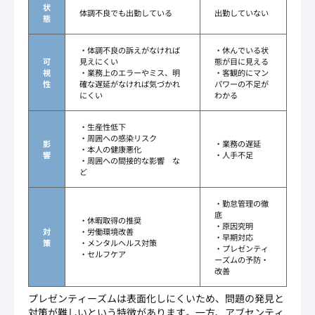
状
体調不良でも出勤している
出勤していない
態
・体調不良の訴えがなければ
・休んでいる状
可
見えにくい
態が目に見える
視
・業務上のエラーやミス、明
・客観的にマン
性
確な遅延がなければ気づかれ
パワーの不足が
にくい
わかる
・生産性低下
・周囲への感染リスク
影
・業務の遅延
・本人の健康悪化
響
・人手不足
・周囲への間接的な影響 な
ど
・勤怠管理の徹
底
・休暇取得の推奨
・原因究明
対
・労働環境改善
・早期対応
策
・メンタルヘルス対策
・プレゼンティ
・セルフケア
ーズムの予防・
改善
プレゼンティーズムは表面化しにくいため、問題の発見と
対策が難しいという特徴があります。一方、アブセンティ