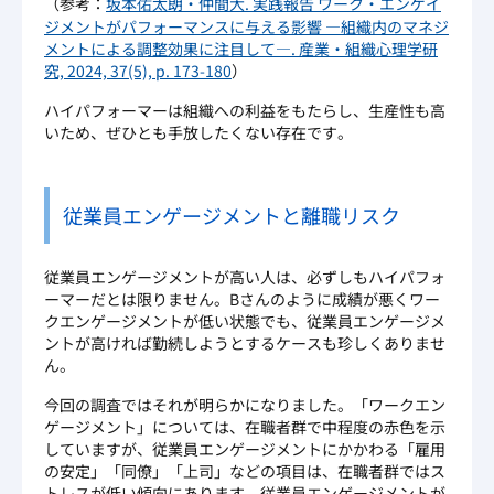
（参考：
坂本佑太朗・仲間大. 実践報告 ワーク・エンゲイ
ジメントがパフォーマンスに与える影響 ―組織内のマネジ
メントによる調整効果に注目して―. 産業・組織心理学研
究, 2024, 37(5), p. 173-180
）
ハイパフォーマーは組織への利益をもたらし、生産性も高
いため、ぜひとも手放したくない存在です。
従業員エンゲージメントと離職リスク
従業員エンゲージメントが高い人は、必ずしもハイパフォ
ーマーだとは限りません。Bさんのように成績が悪くワー
クエンゲージメントが低い状態でも、従業員エンゲージメ
ントが高ければ勤続しようとするケースも珍しくありませ
ん。
今回の調査ではそれが明らかになりました。「ワークエン
ゲージメント」については、在職者群で中程度の赤色を示
していますが、従業員エンゲージメントにかかわる「雇用
の安定」「同僚」「上司」などの項目は、在職者群ではス
トレスが低い傾向にあります。従業員エンゲージメントが