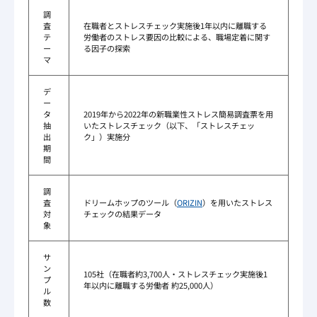
調
査
在職者とストレスチェック実施後1年以内に離職する
テ
労働者のストレス要因の比較による、職場定着に関す
ー
る因子の探索
マ
デ
ー
タ
2019年から2022年の新職業性ストレス簡易調査票を用
抽
いたストレスチェック（以下、「ストレスチェッ
出
ク」）実施分
期
間
調
査
ドリームホップのツール（
ORIZIN
）を用いたストレス
対
チェックの結果データ
象
サ
ン
105社（在職者約3,700人・ストレスチェック実施後1
プ
年以内に離職する労働者 約25,000人）
ル
数