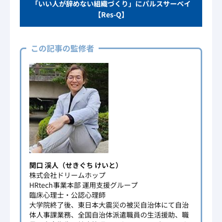
「いい人が辞めない組織づくり」にパルスサーベイ
【Res-Q】
この記事の監修者
関口 渓人（せきぐち けいと）
株式会社ドリームホップ
HRtech事業本部 運用支援グループ
臨床心理士・公認心理師
大学院終了後、東日本大震災の被災自治体にて自治
体人事課業務、全国自治体派遣職員の生活援助、職