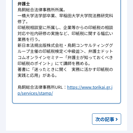
弁護士
鳥飼総合法律事務所所属。
一橋大学法学部卒業、早稲田大学大学院法務研究科
修了。
印紙税相談室に所属し、企業等からの印紙税の相談
対応や社内研修の実施など、印紙税に関する幅広い
業務を行う。
新日本法規出版株式会社・鳥飼コンサルティンググ
ループ主催の印紙税検定＜中級篇＞、弁護士ドット
コムオンラインセミナー「弁護士が知っておくべき
印紙税のポイント」にて講師を務める。
著書に「迷ったときに開く 実務に活かす印紙税の
実践と応用」がある。
鳥飼総合法律事務所URL：
https://www.torikai.gr.j
p/services/stamp/
次の
記事