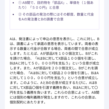
① AB間で、目的物を「部品X」、単価を（１個あ
たり）「５００円」と合意
② その部品の発注の際にはその都度、数量と代金
をAの発注書とBの請書で合意
Aは、発注書によって申込の意思を表示し、これに対し、B
は、請書によって承諾の意思を表示しています。両者の表
示する数量と代金が合致する場合、両者の間で合意が成立
します。たとえば、Aが部品Xを１００個注文し、Bがこれ
を請けた場合、「AはBに対してX部品１００個を引渡し、
BはAに対して５０，０００円を支払う」という合意が成立
します。また、Aが部品Xを２００個注文し、Bがこれを請
けた場合、「AはBに対してX部品２００個を引渡し、BはA
に対して１００，０００円を支払う」という合意が成立し
ます。このように、AとBの合意が成立するたびに、AはB
に対してX部品〇個を引渡す義務を負い、BはAに対して〇
円を支払う義務を負います。これらの合意によって、AB間
には個別の権利義務が発生しますので、これらの合意は、
個別契約にあたります。