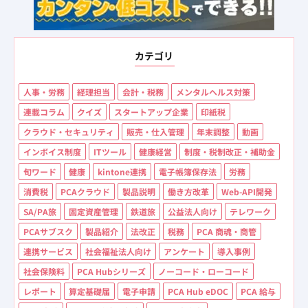
カテゴリ
人事・労務
経理担当
会計・税務
メンタルヘルス対策
連載コラム
クイズ
スタートアップ企業
印紙税
クラウド・セキュリティ
販売・仕入管理
年末調整
動画
インボイス制度
ITツール
健康経営
制度・税制改正・補助金
旬ワード
健康
kintone連携
電子帳簿保存法
労務
消費税
PCAクラウド
製品説明
働き方改革
Web-API開発
SA/PA旅
固定資産管理
鉄道旅
公益法人向け
テレワーク
PCAサブスク
製品紹介
法改正
税務
PCA 商魂・商管
連携サービス
社会福祉法人向け
アンケート
導入事例
社会保険料
PCA Hubシリーズ
ノーコード・ローコード
レポート
算定基礎届
電子申請
PCA Hub eDOC
PCA 給与