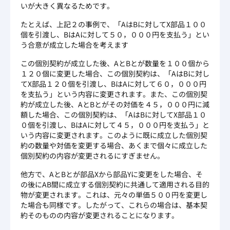
いが大きく異なるためです。
たとえば、上記２の事例で、「AはBに対してX部品１００
個を引渡し、BはAに対して５０，０００円を支払う」とい
う合意が成立した場合を考えます
この個別契約が成立した後、AとBとが数量を１００個から
１２０個に変更した場合、この個別契約は、「AはBに対し
てX部品１２０個を引渡し、BはAに対して６０，０００円
を支払う」という内容に変更されます。また、この個別契
約が成立した後、AとBとがその対価を４５，０００円に減
額した場合、この個別契約は、「AはBに対してX部品１０
０個を引渡し、BはAに対して４５，０００円を支払う」と
いう内容に変更されます。このように既に成立した個別契
約の数量や対価を変更する場合、あくまで個々に成立した
個別契約の内容が変更されるにすぎません。
他方で、AとBとが部品Xから部品Yに変更をした場合、そ
の後にAB間に成立する個別契約に共通して適用される目的
物が変更されます。これは、元々の単価５００円を変更し
た場合も同様です。したがって、これらの場合は、基本契
約そのものの内容が変更されることになります。