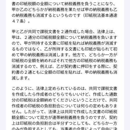
書の印紙税額の全額について納税義務を負うことになり、
甲か乙のどちらかが納税義務を果たせば甲の納税義務も乙
の納税義務も消滅するというものです（印紙税法基本通達
４７条）。
甲と乙が共同で課税文書を２通作成した場合、法律上は、
甲は、２通分の印紙税額全額について納税義務を負います
ので、甲が所持する文書に印紙を貼れば納税義務が消滅す
るものではなく、乙が所持する文書にも印紙が貼られて初
めて甲の納税義務は消滅します。他方で、どちらか一方が
印紙税の全額を納めればそれで他方の印紙税の納税義務も
消滅するので、例えば、乙が契約書に押印をする際に、契
約書の２通ともに全額の印紙を貼れば、甲の納税義務も消
滅します。
このように、法律上定められているのは、共同で課税文書
を作成したら作成者のどちらでもいいけど、作成した通数
分の印紙税は全額納めてくださいということだけで、共同
作成者の印紙税の負担割合については何らの定めもありま
せん。したがって、法律上は共同で作成した文書の印紙税
額全額について双方が連帯納税義務を負うのですが、契約
上は印紙税の負担割合は半分ずつとしても、どちらか一方
のみが負担するとしても、当事者の合意によって自由に決