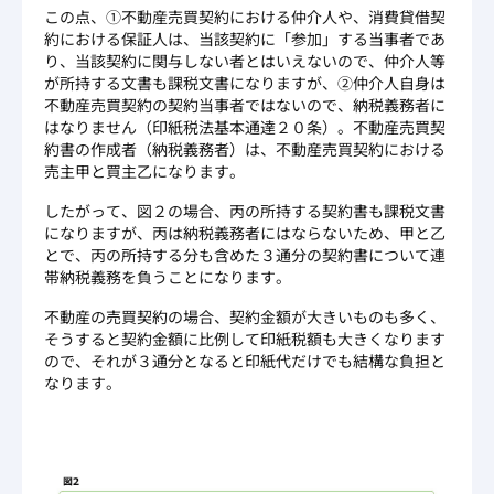
この点、①不動産売買契約における仲介人や、消費貸借契
約における保証人は、当該契約に「参加」する当事者であ
り、当該契約に関与しない者とはいえないので、仲介人等
が所持する文書も課税文書になりますが、②仲介人自身は
不動産売買契約の契約当事者ではないので、納税義務者に
はなりません（印紙税法基本通達２０条）。不動産売買契
約書の作成者（納税義務者）は、不動産売買契約における
売主甲と買主乙になります。
したがって、図２の場合、丙の所持する契約書も課税文書
になりますが、丙は納税義務者にはならないため、甲と乙
とで、丙の所持する分も含めた３通分の契約書について連
帯納税義務を負うことになります。
不動産の売買契約の場合、契約金額が大きいものも多く、
そうすると契約金額に比例して印紙税額も大きくなります
ので、それが３通分となると印紙代だけでも結構な負担と
なります。