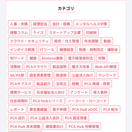
カテゴリ
人事・労務
経理担当
会計・税務
メンタルヘルス対策
連載コラム
クイズ
スタートアップ企業
印紙税
クラウド・セキュリティ
販売・仕入管理
年末調整
動画
インボイス制度
ITツール
健康経営
制度・税制改正・補助金
旬ワード
健康
kintone連携
電子帳簿保存法
労務
消費税
PCAクラウド
製品説明
働き方改革
Web-API開発
SA/PA旅
固定資産管理
鉄道旅
公益法人向け
テレワーク
PCAサブスク
製品紹介
法改正
税務
PCA 商魂・商管
連携サービス
社会福祉法人向け
アンケート
導入事例
社会保険料
PCA Hubシリーズ
ノーコード・ローコード
レポート
算定基礎届
電子申請
PCA Hub eDOC
PCA 給与
PCA 会計
PCA 公益法人会計
PCA 固定資産
PCA Hub 年末調整
建設業向け
PCA Hub 労務管理