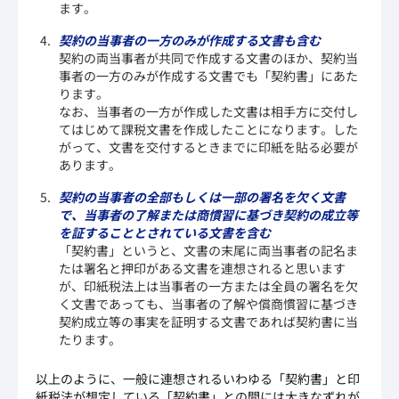
ます。
契約の当事者の一方のみが作成する文書も含む
契約の両当事者が共同で作成する文書のほか、契約当
事者の一方のみが作成する文書でも「契約書」にあた
ります。
なお、当事者の一方が作成した文書は相手方に交付し
てはじめて課税文書を作成したことになります。した
がって、文書を交付するときまでに印紙を貼る必要が
あります。
契約の当事者の全部もしくは一部の署名を欠く文書
で、当事者の了解または商慣習に基づき契約の成立等
を証することとされている文書を含む
「契約書」というと、文書の末尾に両当事者の記名ま
たは署名と押印がある文書を連想されると思います
が、印紙税法上は当事者の一方または全員の署名を欠
く文書であっても、当事者の了解や償商慣習に基づき
契約成立等の事実を証明する文書であれば契約書に当
たります。
以上のように、一般に連想されるいわゆる「契約書」と印
紙税法が想定している「契約書」との間には大きなずれが