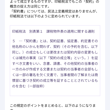
よって成立するものですが、印紙税法でもこの「契約」の
概念の捉え方は同じです。
「契約書」については、民法上定義規定はありませんが、
印紙税法では以下のように定められています。
印紙税法 別表第１ 課税物件表の適用に関する通則
５ …「契約書」とは、契約証書、協定書、約定書その
他名称のいかんを問わず、契約（その予約を含む。以下
同じ。）の成立もしくは更改または契約内容の変更もし
くは補充の事実（以下「契約の成立等」という。）を証
すべき文書をいい、念書、請書、その他契約の当事者の
一方のみが作成する文書または契約の当事者の全部もし
くは一部の署名を欠く文書で、当事者間の了解または商
慣習に基づき契約の成立等を証することとされているも
のを含む（一部抜粋）
この規定のポイントをまとめると、以下のようになりま