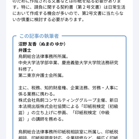
のために作成される文書などは印紙を貼る必要がありま
す。特に、請負に関する契約書（第２号文書）は日常生活
において作成する機会が多いので、第2号文書に当たらな
いか慎重に検討する必要があります。
この記事の執筆者
沼野 友香（ぬまの ゆか）
弁護士
鳥飼総合法律事務所所属。
中央大学法学部卒業、慶應義塾大学大学院法務研究
科修了。
第二東京弁護士会所属。
主に、税務、知的財産権、企業法務、労務・人事に
係る業務に携わる。
株式会社鳥飼コンサルティンググループ主催、新日
本法規出版株式会社協賛による「印紙税検定（初級
篇）」の立ち上げに参画、「印紙税検定（中級
篇）」の講師を務める。
鳥飼総合法律事務所印紙税相談室に所属し、印紙税
相談、印紙税調査対応、企業研修など、幅広く印紙