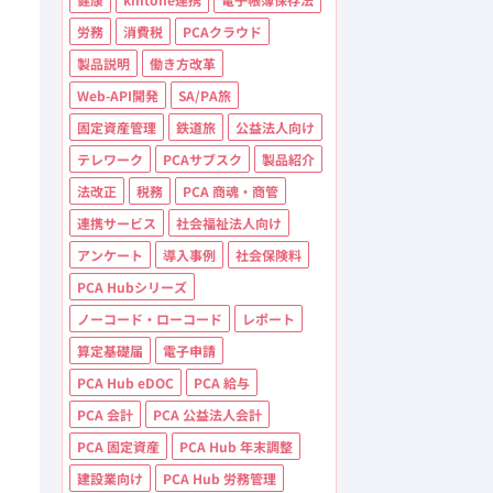
労務
消費税
PCAクラウド
製品説明
働き方改革
Web-API開発
SA/PA旅
固定資産管理
鉄道旅
公益法人向け
テレワーク
PCAサブスク
製品紹介
法改正
税務
PCA 商魂・商管
連携サービス
社会福祉法人向け
アンケート
導入事例
社会保険料
PCA Hubシリーズ
ノーコード・ローコード
レポート
算定基礎届
電子申請
PCA Hub eDOC
PCA 給与
PCA 会計
PCA 公益法人会計
PCA 固定資産
PCA Hub 年末調整
建設業向け
PCA Hub 労務管理