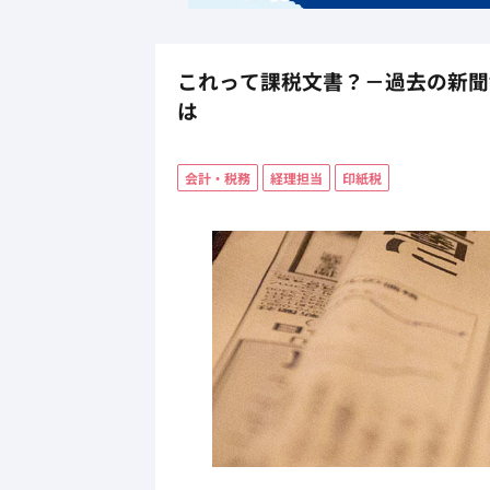
これって課税文書？－過去の新聞
は
会計・税務
経理担当
印紙税