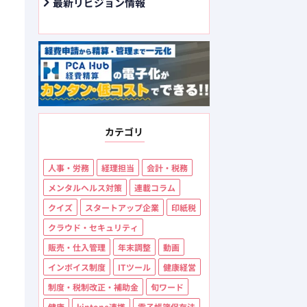
最新リビジョン情報
カテゴリ
人事・労務
経理担当
会計・税務
メンタルヘルス対策
連載コラム
クイズ
スタートアップ企業
印紙税
クラウド・セキュリティ
販売・仕入管理
年末調整
動画
インボイス制度
ITツール
健康経営
制度・税制改正・補助金
旬ワード
健康
kintone連携
電子帳簿保存法