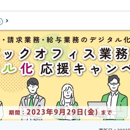
ロード
最新情報を確認
セミナー・相談会
ラウドで業務ソフトを2ヶ月無料体験から
ペーパレス・デジタル化を推進するため
じめられます。
加サービスです。
個人情報の取扱い
務会計
人事・給与
証憑電子保管「PCA Hub eDOC」
経費精算電子化「PCA Hub 経費精算
会計 hyper / 会計
給与 hyper / 給与
情報セキュリティ方針
人事労務電子化「PCA Hub HR Suit
会計 hyper債権・
人事管理 hyper /
免責事項
債務管理オプショ
人事管理
給与明細配信「PCA Hub 給与明細」
ン
年末調整電子化「PCA Hub 年末調整
建設業会計
税務計算
身上申請電子化「PCA Hub 労務管理
個別原価会計
固定資産 hyper /
請求書明細配信「PCA Hub 取引明細