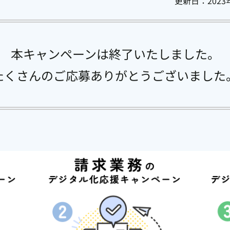
更新日：
202
公益法人会計
固定資産
社会福祉法人会計
法定調書
医療法人会計
法人税
消費税
売管理
本キャンペーンは終了いたしました。
商魂・商管
たくさんのご応募ありがとうございました
クラウドの無料体験はこちら
PCA Hubの無料体験はこちら