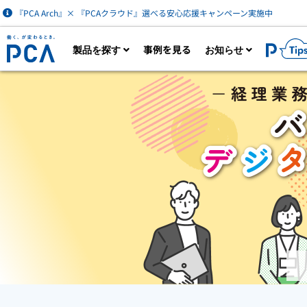
『PCA Arch』× 『PCAクラウド』選べる安心応援キャンペーン実施中
事例を見る
製品を探す
お知らせ
製品一覧を見る
カタログダウン
AIなど最新技術を活用した財務経理・人事労
ク
務・販売管理クラウドサービス。業務に必要
は
な機能をオプション追加できます。
財