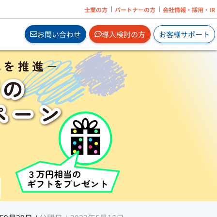
士業の方
パートナーの方
会社情報・採用・IR
お問い合わせ
導入検討の方
お客様サポート
の追
オンプレで業務ソフトを2ヶ月無料体験から
はじめられます。
サブスクの無料体験はこちら
」
e」
」
」
企業に必要なメンタルヘルス対策サービスを
」
オンラインで手軽に導入。