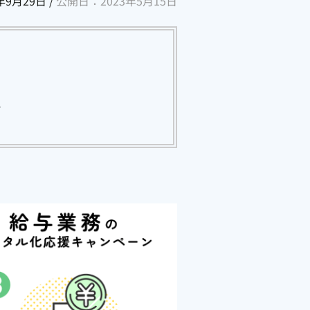
3年9月29日
/
公開日：2023年5月15日
ストレスチェックービス「ORIZIN」
相談窓口アウトソーシング「MeIT」
メンタルヘルス研修「humany」
パルスサーベイ「Res-Q」
。
勤怠管理「クロノスPerformance」