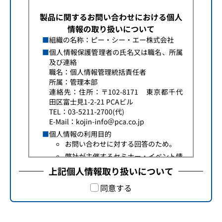
製品に関するお問い合わせにおける個人
情報の取り扱いについて
組織の名称：ピー・シー・エー株式会社
個人情報保護管理者の氏名又は職名、所属
及び連絡
職名：個人情報管理統括責任者
所属：管理本部
連絡先：住所：〒102-8171 東京都千代
田区富士見1-2-21 PCAビル
TEL：03-5211-2700(代)
E-Mail：kojin-info＠pca.co.jp
個人情報の利用目的
お問い合わせに対する回答のため。
弊社が主催するセミナー・イベント情
報、製品に関する情報提供をする場合
上記個人情報取り扱いについて
に使用させていただきます。
同意する
個人情報の第三者提供について
本人様に同意頂いた場合、または法令に基
づく場合を除き、今回ご入力いただく個人
情報は第三者に提供しません。