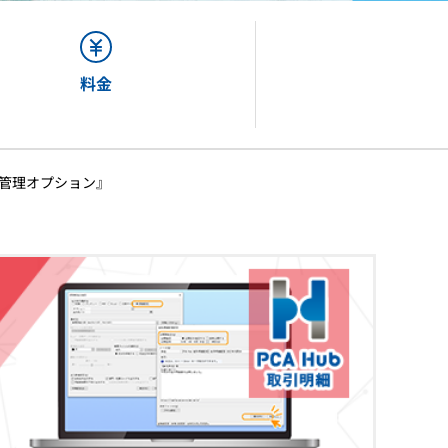
ストレスチェックービス「ORIZIN」
相談窓口アウトソーシング「MeIT」
メンタルヘルス研修「humany」
料金
パルスサーベイ「Res-Q」
務管理オプション』
勤怠管理「クロノスPerformance」