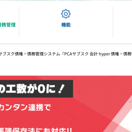
公益法人会計
固定資産
社会福祉法人会計
法定調書
医療法人会計
法人税
消費税
・債務管理
機能
売管理
商魂・商管
サブスク債権・債務管理システム『PCAサブスク 会計 hyper 債権・債
クラウドの無料体験はこちら
PCA Hubの無料体験はこちら