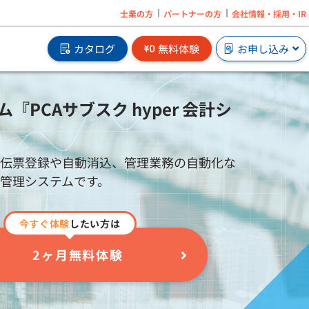
士業の方
パートナーの方
会社情報・採用・IR
カタログ
無料体験
お申し込み
CAサブスク hyper 会計シ
約伝票登録や自動消込、管理業務の自動化な
の追
オンプレで業務ソフトを2ヶ月無料体験から
管理システムです。
はじめられます。
サブスクの無料体験はこちら
」
今すぐ体験
したい方は
e」
2ヶ月無料体験
」
」
企業に必要なメンタルヘルス対策サービスを
」
オンラインで手軽に導入。