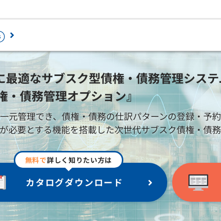
ロード
最適なサブスク型債権・債務管理システム『P
債権・債務管理オプション』
最新情報を確認
セミナー・相談会
一元管理でき、債権・債務の仕訳パターンの登録・予
ラウドで業務ソフトを2ヶ月無料体験から
ペーパレス・デジタル化を推進するため
が必要とする機能を搭載した次世代サブスク債権・債務
じめられます。
加サービスです。
個人情報の取扱い
務会計
人事・給与
証憑電子保管「PCA Hub eDOC」
経費精算電子化「PCA Hub 経費精算
会計 hyper / 会計
給与 hyper / 給与
無料で
詳しく知りたい方は
情報セキュリティ方針
人事労務電子化「PCA Hub HR Suit
会計 hyper債権・
人事管理 hyper /
免責事項
債務管理オプショ
人事管理
給与明細配信「PCA Hub 給与明細」
カタログダウンロード
ン
年末調整電子化「PCA Hub 年末調整
建設業会計
税務計算
身上申請電子化「PCA Hub 労務管理
個別原価会計
固定資産 hyper /
請求書明細配信「PCA Hub 取引明細