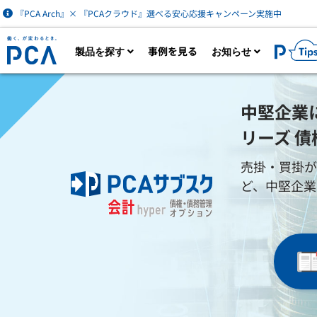
『PCA Arch』× 『PCAクラウド』選べる安心応援キャンペーン実施中
事例を見る
製品を探す
お知らせ
製品一覧を見る
カタログダウン
中堅企業に
リーズ 
売掛・買掛が
AIなど最新技術を活用した財務経理・人事労
ク
ど、中堅企業
務・販売管理クラウドサービス。業務に必要
は
な機能をオプション追加できます。
財