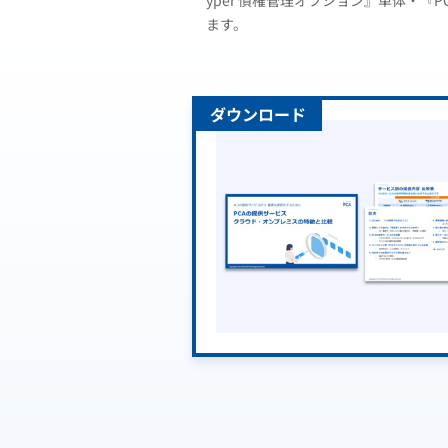
yper 債権管理オプション』単体・『P
ます。
ダウンロード