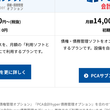
0
14,0
円～(税抜)
月額
 0円
初期
債権・債務管理ソフトをオ
スを、月額の「利用ソフトと
するプランです。設備を自
にて利用するプランです。
ドを更に詳しく
PCAサ
yper 債権管理オプション』『PCA会計hyper 債務管理オプション』を合