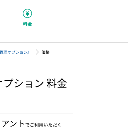
ストレスチェックービス「ORIZIN」
相談窓口アウトソーシング「MeIT」
メンタルヘルス研修「humany」
料金
パルスサーベイ「Res-Q」
務管理オプション』
価格
勤怠管理「クロノスPerformance」
理オプション 料金
イアント
でご利用いただく