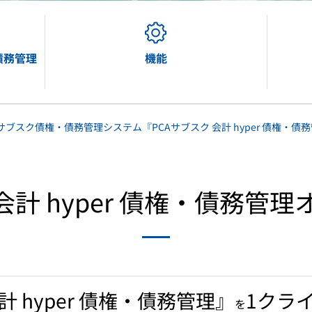
公益法人会計
固定資産
社会福祉法人会計
法定調書
医療法人会計
法人税
消費税
・債務管理
機能
売管理
商魂・商管
サブスク債権・債務管理システム『PCAサブスク 会計 hyper 債権・債
クラウドの無料体験はこちら
PCA Hubの無料体験はこちら
会計 hyper 債権・債務管
計 hyper 債権・債務管理』
1クラ
を