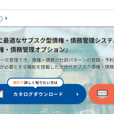
ロード
最適なサブスク型債権・債務管理システム『P
債権・債務管理オプション』
最新情報を確認
セミナー・相談会
一元管理でき、債権・債務の仕訳パターンの登録・予
ラウドで業務ソフトを2ヶ月無料体験から
ペーパレス・デジタル化を推進するため
が必要とする機能を搭載した次世代サブスク債権・債務
じめられます。
加サービスです。
個人情報の取扱い
務会計
人事・給与
証憑電子保管「PCA Hub eDOC」
経費精算電子化「PCA Hub 経費精算
会計 hyper / 会計
給与 hyper / 給与
無料で
詳しく知りたい方は
情報セキュリティ方針
人事労務電子化「PCA Hub HR Suit
会計 hyper債権・
人事管理 hyper /
免責事項
債務管理オプショ
人事管理
給与明細配信「PCA Hub 給与明細」
カタログダウンロード
ン
年末調整電子化「PCA Hub 年末調整
建設業会計
税務計算
身上申請電子化「PCA Hub 労務管理
個別原価会計
固定資産 hyper /
請求書明細配信「PCA Hub 取引明細