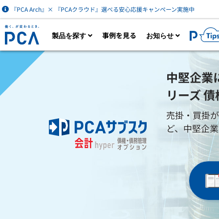
『PCA Arch』× 『PCAクラウド』選べる安心応援キャンペーン実施中
事例を見る
製品を探す
お知らせ
製品一覧を見る
カタログダウン
中堅企業に
リーズ 
売掛・買掛が
AIなど最新技術を活用した財務経理・人事労
ク
ど、中堅企業
務・販売管理クラウドサービス。業務に必要
は
な機能をオプション追加できます。
財