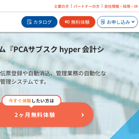
士業の方
パートナーの方
会社情報・採用・IR
カタログ
無料体験
お申し込み
CAサブスク hyper 会計シ
約伝票登録や自動消込、管理業務の自動化な
の追
オンプレで業務ソフトを2ヶ月無料体験から
管理システムです。
はじめられます。
サブスクの無料体験はこちら
」
今すぐ体験
したい方は
e」
2ヶ月無料体験
」
」
企業に必要なメンタルヘルス対策サービスを
」
オンラインで手軽に導入。