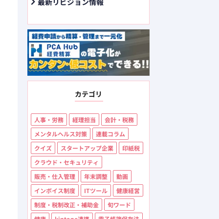
最新リビジョン情報
カテゴリ
人事・労務
経理担当
会計・税務
メンタルヘルス対策
連載コラム
クイズ
スタートアップ企業
印紙税
クラウド・セキュリティ
販売・仕入管理
年末調整
動画
インボイス制度
ITツール
健康経営
制度・税制改正・補助金
旬ワード
健康
kintone連携
電子帳簿保存法