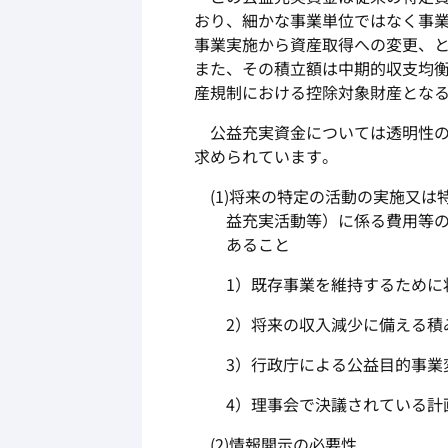
おり、細かな事業単位ではなく事業
事業実施から資産取得への変更、
また、その積立額は中期的収支均
産規制における控除対象財産とな
公益充実資金については透明性の確
求められています。
(1)将来の特定の活動の実施又
益充実活動等）に係る費用等の
あること
1）既存事業を維持するために
2）将来の収入減少に備える積
3）行政庁による公益目的事業
4）理事会で決議されている計
(2)情報開示の必要性