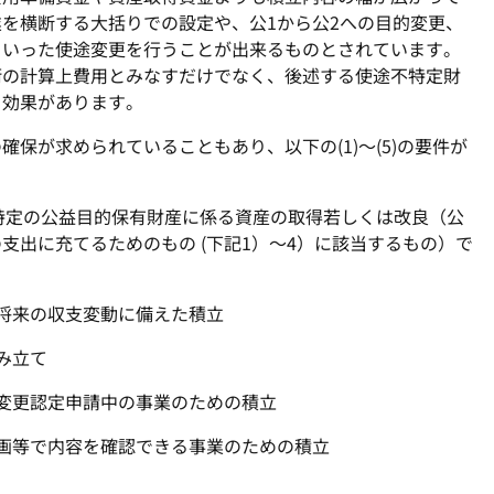
を横断する大括りでの設定や、公1から公2への目的変更、
といった使途変更を行うことが出来るものとされています。
衡の計算上費用とみなすだけでなく、後述する使途不特定財
る効果があります。
保が求められていることもあり、以下の(1)～(5)の要件が
は特定の公益目的保有財産に係る資産の取得若しくは改良（公
支出に充てるためのもの (下記1）～4）に該当するもの）で
将来の収支変動に備えた積立
み立て
変更認定申請中の事業のための積立
画等で内容を確認できる事業のための積立