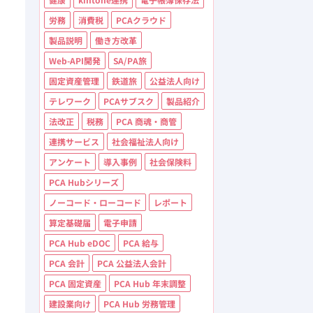
労務
消費税
PCAクラウド
製品説明
働き方改革
Web-API開発
SA/PA旅
固定資産管理
鉄道旅
公益法人向け
テレワーク
PCAサブスク
製品紹介
法改正
税務
PCA 商魂・商管
連携サービス
社会福祉法人向け
アンケート
導入事例
社会保険料
PCA Hubシリーズ
ノーコード・ローコード
レポート
算定基礎届
電子申請
PCA Hub eDOC
PCA 給与
PCA 会計
PCA 公益法人会計
PCA 固定資産
PCA Hub 年末調整
建設業向け
PCA Hub 労務管理