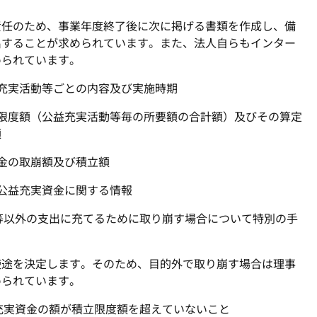
任のため、事業年度終了後に次に掲げる書類を作成し、備
出することが求められています。また、法人自らもインター
められています。
充実活動等ごとの内容及び実施時期
限度額（公益充実活動等毎の所要額の合計額）及びその算定
額
金の取崩額及び積立額
公益充実資金に関する情報
動等以外の支出に充てるために取り崩す場合について特別の手
途を決定します。そのため、目的外で取り崩す場合は理事
められています。
益充実資金の額が積立限度額を超えていないこと