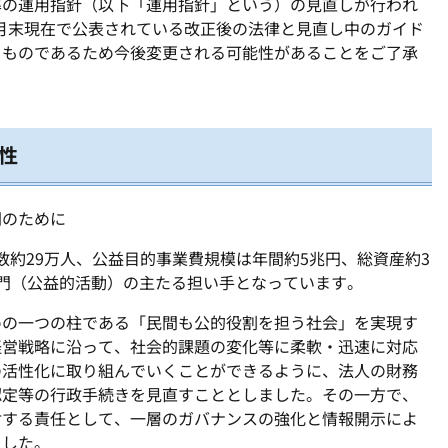
準の運用指針（以下「運用指針」という）の見直しが行われ
月末現在で公表されている改正後の法律と見直し中のガイド
るものであるため今後変更される可能性があることをご了承
性
開のために
数約
29
万人、公益目的事業費規模は年間約
5
兆円、総資産約
3
門（公益的活動）の主たる担い手となっています。
めの一つの柱である「民間も公的役割を担う社会」を実現す
経営戦略に沿って、社会的課題の変化等に柔軟・迅速に対応
の活性化に取り組んでいくことができるように、法人の財務
認定等の行政手続きを見直すこととしました。その一方で、
対する責任として、一層のガバナンスの強化と情報開示によ
ました。