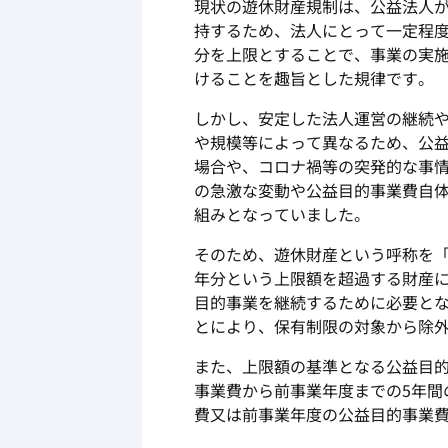
現状の遊休財産規制は、公益法人
持するため、法人にとって一定程
分を上限とすることで、事業の実
けることを趣旨とした規律です。
しかし、安定した法人運営の継続
や規模等によって異なるため、公
場合や、コロナ禍等の突発的な事
の急激な変動や公益目的事業費自
組みとなっていました。
そのため、遊休財産という呼称を
年分という上限額を超過する財産
目的事業を継続するために必要と
とにより、保有制限の対象から除
また、上限額の基準となる公益目
事業費から前事業年度までの
5
年間
費又は前事業年度の公益目的事業