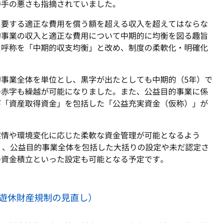
勝手の悪さも指摘されていました。
に要する適正な費用を償う額を超える収入を超えてはならな
的事業の収入と適正な費用について中期的に均衡を図る趣旨
に呼称を「中期的収支均衡」と改め、制度の柔軟化・明確化
的事業全体を単位とし、黒字が出たとしても中期的（
5
年）で
の赤字も繰越が可能になりました。また、公益目的事業に係
び「資産取得資金」を包括した「公益充実資金（仮称）」が
実情や環境変化に応じた柔軟な資金管理が可能となるよう
く、公益目的事業全体を包括した大括りの設定や未だ認定さ
の資金積立といった設定も可能となる予定です。
遊休財産規制の見直し）