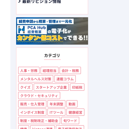
最新リビジョン情報
カテゴリ
人事・労務
経理担当
会計・税務
メンタルヘルス対策
連載コラム
クイズ
スタートアップ企業
印紙税
クラウド・セキュリティ
販売・仕入管理
年末調整
動画
インボイス制度
ITツール
健康経営
制度・税制改正・補助金
旬ワード
健康
kintone連携
電子帳簿保存法