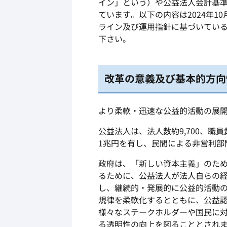
イン」という）や公益法人会計基
ています。以下の内容は
2024
年
10
ライン及び運用指針に基づいてい
下さい。
改革の意義及び基本的方向
より柔軟・迅速な公益的活動の展
公益法人は、法人数約
9,700
、職員
1
兆円を有し、民間による非営利部
政府は、「新しい資本主義」のた
るために、公益法人が法人自らの
し、継続的・発展的に公益的活動
規律を柔軟化するとともに、公益
様々なステークホルダーや国民に
る透明性の向上を図ることとされ