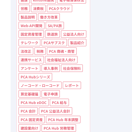
労務
消費税
PCAクラウド
製品説明
働き方改革
Web-API開発
SA/PA旅
固定資産管理
鉄道旅
公益法人向け
テレワーク
PCAサブスク
製品紹介
法改正
税務
PCA 商魂・商管
連携サービス
社会福祉法人向け
アンケート
導入事例
社会保険料
PCA Hubシリーズ
ノーコード・ローコード
レポート
算定基礎届
電子申請
PCA Hub eDOC
PCA 給与
PCA 会計
PCA 公益法人会計
PCA 固定資産
PCA Hub 年末調整
建設業向け
PCA Hub 労務管理