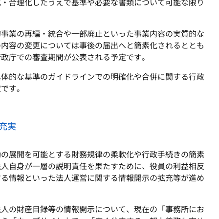
化・合理化したうえで基準や必要な書類について可能な限り
的事業の再編・統合や一部廃止といった事業内容の実質的な
の内容の変更については事後の届出へと簡素化されるととも
行政庁での審査期間が公表される予定です。
具体的な基準のガイドラインでの明確化や合併に関する行政
定です。
充実
動の展開を可能とする財務規律の柔軟化や行政手続きの簡素
法人自身が一層の説明責任を果たすために、役員の利益相反
する情報といった法人運営に関する情報開示の拡充等が進め
法人の財産目録等の情報開示について、現在の「事務所にお