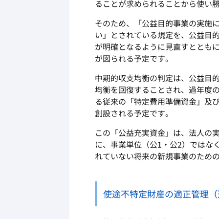
ることが求められることから使い
そのため、「公益目的事業の実施
い」とされている規定を、公益目
が明確となるように見直すととも
が図られる予定です。
中期的収支均衡の判定は、公益目
均衡を回復することされ、過年度
る従来の「特定費用準備資金」及
創設される予定です。
この「公益充実資金」は、法人の
に、事業単位（公
1
・公
2
）ではな
れていない将来の新規事業のため
使途不特定財産の適正管理（