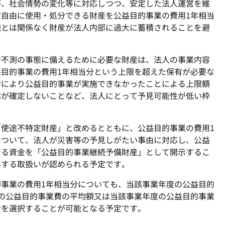
が、社会情勢の変化等に対応しつつ、安定した法人運営を維
度自由に使用・処分できる財産を公益目的事業の費用
1
年相当
施とは関係なく財産が法人内部に過大に蓄積されることを避
や不測の事態に備えるために必要な財産は、法人の事業内容
益目的事業の費用
1
年相当分という上限を超えた保有が必要な
情により公益目的事業が実施できなかったことによる上限額
体が確定しないことなど、法人にとって予見可能性が低い枠
「使途不特定財産」と改めるとともに、公益目的事業の費用
1
について、法人が災害等の予見しがたい事由に対応し、公益
なる資金を「公益目的事業継続予備財産」として開示するこ
外する取扱いが認められる予定です。
的事業の費用
1
年相当分についても、当該事業年度の公益目的
の公益目的事業費の平均額又は当該事業年度の公益目的事業
費を選択することが可能となる予定です。