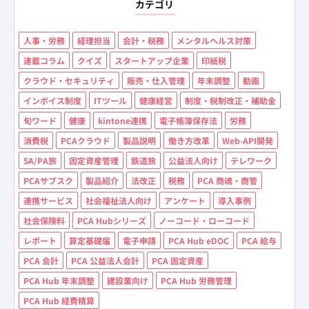
カテゴリ
人事・労務
経理担当
会計・税務
メンタルヘルス対策
連載コラム
クイズ
スタートアップ企業
印紙税
クラウド・セキュリティ
販売・仕入管理
年末調整
動画
インボイス制度
ITツール
健康経営
制度・税制改正・補助金
旬ワード
健康
kintone連携
電子帳簿保存法
労務
消費税
PCAクラウド
製品説明
働き方改革
Web-API開発
SA/PA旅
固定資産管理
鉄道旅
公益法人向け
テレワーク
PCAサブスク
製品紹介
法改正
税務
PCA 商魂・商管
連携サービス
社会福祉法人向け
アンケート
導入事例
社会保険料
PCA Hubシリーズ
ノーコード・ローコード
レポート
算定基礎届
電子申請
PCA Hub eDOC
PCA 給与
PCA 会計
PCA 公益法人会計
PCA 固定資産
PCA Hub 年末調整
建設業向け
PCA Hub 労務管理
PCA Hub 経費精算