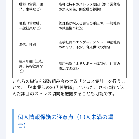
職種（営業、開
職種に特有のストレス要因（例：営業職
発、事務など）
の対人関係、開発職の納期）
役職（管理職、
管理職が抱える責任の重圧や、一般社員
一般社員など）
の裁量権の状況
若手社員のエンゲージメント、中堅社員
年代、性別
のキャリア不安、育児世代の負担
雇用形態（正社
雇用形態によるサポート体制や、仕事の
員、契約社員な
満足度の違い
ど）
これらの単位を複数組み合わせる「クロス集計」を行うこ
とで、「A事業部の20代営業職」といった、さらに絞り込
んだ集団のストレス傾向を把握することも可能です。
個人情報保護の注意点（10人未満の場
合）