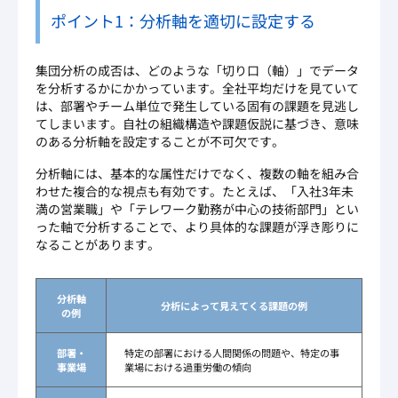
ポイント1：分析軸を適切に設定する
集団分析の成否は、どのような「切り口（軸）」でデータ
を分析するかにかかっています。全社平均だけを見ていて
は、部署やチーム単位で発生している固有の課題を見逃し
てしまいます。自社の組織構造や課題仮説に基づき、意味
のある分析軸を設定することが不可欠です。
分析軸には、基本的な属性だけでなく、複数の軸を組み合
わせた複合的な視点も有効です。たとえば、「入社3年未
満の営業職」や「テレワーク勤務が中心の技術部門」とい
った軸で分析することで、より具体的な課題が浮き彫りに
なることがあります。
分析軸
分析によって見えてくる課題の例
の例
部署・
特定の部署における人間関係の問題や、特定の事
事業場
業場における過重労働の傾向