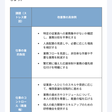
課題（ス
トレス要
改善策の具体例
因）
特定の従業員への業務集中がないか確認
し、業務分担を平準化する
人員配置の見直しや、必要に応じた増員
を検討する
仕事の量
業務フローを見直し、非効率な作業や不
的負担
要な業務を削減する
繁忙期に備えた応援体制や業務の優先順
位付けを明確にする
従業員一人ひとりのスキルや意欲に応じ
て、権限委譲を段階的に進める
業務の進め方やスケジュールについて、
仕事のコ
本人の意見を尊重し、裁量の幅を広げる
ントロー
個人の能力開発やスキルアップのための
ル（裁量
研修機会を提供する
権）