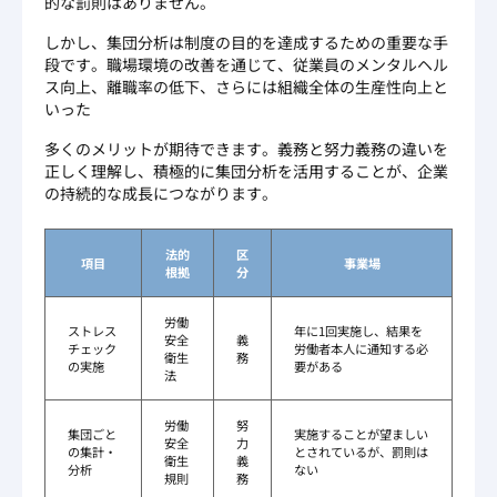
的な罰則はありません。
しかし、集団分析は制度の目的を達成するための重要な手
段です。職場環境の改善を通じて、従業員のメンタルヘル
ス向上、離職率の低下、さらには組織全体の生産性向上と
いった
多くのメリットが期待できます。義務と努力義務の違いを
正しく理解し、積極的に集団分析を活用することが、企業
の持続的な成長につながります。
法的
区
項目
事業場
根拠
分
労働
ストレス
年に1回実施し、結果を
安全
義
チェック
労働者本人に通知する必
衛生
務
の実施
要がある
法
労働
努
集団ごと
実施することが望ましい
安全
力
の集計・
とされているが、罰則は
衛生
義
分析
ない
規則
務