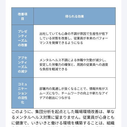
改善項
得られる効果
目
プレゼ
出社していても心身の不調が原因で生産性が低下
ンティ
している状態を改善し、従業員が本来のパフォー
ーズム
マンスを発揮できるようになる
の改善
アブセ
メンタルヘルス不調による休職や欠勤が減少し、
ンティ
安定した労働力の確保と、周囲の従業員への過度
ーズム
な負担を軽減できる
の減少
コミュ
ニケー
部署内の風通しが良くなることで、情報共有がス
ション
ムーズになり、チームワークの向上や新たなアイ
の活性
デアの創出につながる
化
このように、集団分析を起点とした職場環境改善は、単な
るメンタルヘルス対策に留まりません。従業員が心身とも
に健康で、いきいきと働ける環境を構築することは、組織