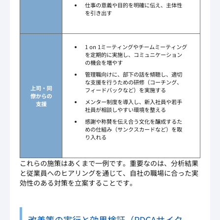
仕事の意義や目的を明確に伝え、主体性
を引き出す
1 on 1ミーティングやチームミーティング
を定期的に実施し、コミュニケーション
の機会を増やす
管理職向けに、部下の話を傾聴し、適切
な支援を行うための研修（コーチング、
上司・同
フィードバックなど）を実施する
僚からの
メンター制度を導入し、新入社員や若手
支援
社員が相談しやすい環境を整える
感謝や称賛を伝え合う文化を醸成するた
めの仕組み（サンクスカードなど）を取
り入れる
これらの施策はあくまで一例です。重要なのは、分析結果
と従業員へのヒアリングを通じて、自社の職場に合った実
効性のある対策を立案することです。
改善策の実行と効果検証（PDCAサイク