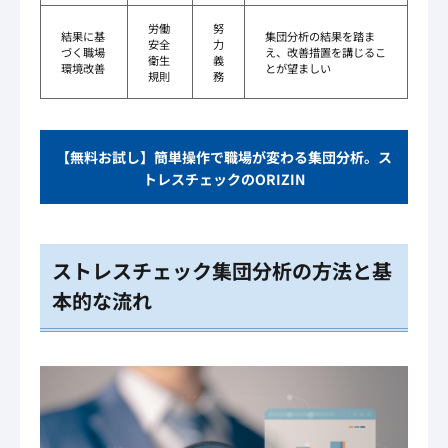
労働
努
結果に基
集団分析の結果を踏ま
安全
力
づく職場
え、改善措置を講じるこ
衛生
義
環境改善
とが望ましい
規則
務
【無料お試し】簡単操作で職場が変わる集団分析。ス
トレスチェックのORIZIN
ストレスチェック集団分析の方法と基
本的な流れ