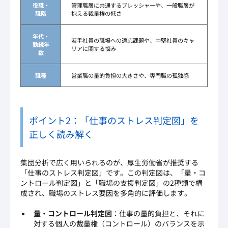
役職・
管理職層に共通するプレッシャーや、一般職層が
職階
抱える裁量権の低さ
年代・
若手社員の職場への適応課題や、中堅社員のキャ
勤続年
リアに関する悩み
数
職種
営業職の量的負担の大きさや、専門職の孤独感
ポイント2：「仕事のストレス判定図」を
正しく読み解く
集団分析で広く用いられるのが、厚生労働省が推奨する
「仕事のストレス判定図」です。この判定図は、「量・コ
ントロール判定図」と「職場の支援判定図」の2種類で構
成され、職場のストレス要因を多角的に評価します。
量・コントロール判定図
：仕事の量的負担と、それに
対する個人の裁量権（コントロール）のバランスを示