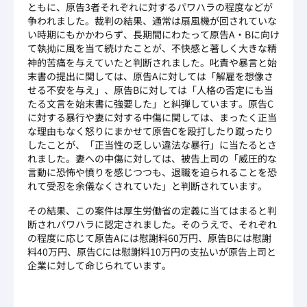
ともに、原告3者それぞれに対するパワハラの程度などが
争われました。裁判の結果、通常は扇風機が回されていな
い時期にもかかわらず、長期間にわたって原告A・Bに向け
て執拗に風を当て続けたことが、不快感と著しく大きな精
神的苦痛を与えていたと判断されました。叱責や暴言と始
末書の提出に関しては、原告Aに対しては「解雇を想像さ
せる不安を与え」、原告Bに対しては「人格の否定にも当
たる文言を始末書に強要した」と糾弾しています。原告C
に対する暴行や妻に対する中傷に関しては、まったく正当
な理由もなく怒りにまかせて原告Cを殴打したり蹴ったり
したことが、「正当性の乏しい違法な暴行」に当たるとさ
れました。妻への中傷に対しては、被告上司の「威圧的な
言動に恐怖や憤りを感じつつも、退職を迫られることを恐
れて受忍を余儀なくされていた」と判断されています。
その結果、この案件は厚生労働省の定義に当てはまると判
断されパワハラに認定されました。そのうえで、それぞれ
の程度に応じて原告Aには慰謝料60万円、原告Bには慰謝
料40万円、原告Cには慰謝料10万円の支払いが原告上司と
企業に対して命じられています。