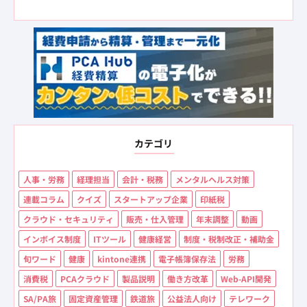
カテゴリ
人事・労務
経理担当
会計・税務
メンタルヘルス対策
連載コラム
クイズ
スタートアップ企業
印紙税
クラウド・セキュリティ
販売・仕入管理
年末調整
動画
インボイス制度
ITツール
健康経営
制度・税制改正・補助金
旬ワード
健康
kintone連携
電子帳簿保存法
労務
消費税
PCAクラウド
製品説明
働き方改革
Web-API開発
SA/PA旅
固定資産管理
鉄道旅
公益法人向け
テレワーク