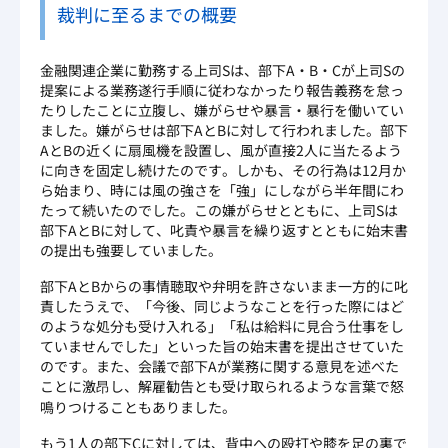
裁判に至るまでの概要
金融関連企業に勤務する上司Sは、部下A・B・Cが上司Sの
提案による業務遂行手順に従わなかったり報告義務を怠っ
たりしたことに立腹し、嫌がらせや暴言・暴行を働いてい
ました。嫌がらせは部下AとBに対して行われました。部下
AとBの近くに扇風機を設置し、風が直接2人に当たるよう
に向きを固定し続けたのです。しかも、その行為は12月か
ら始まり、時には風の強さを「強」にしながら半年間にわ
たって続いたのでした。この嫌がらせとともに、上司Sは
部下AとBに対して、叱責や暴言を繰り返すとともに始末書
の提出も強要していました。
部下AとBからの事情聴取や弁明を許さないまま一方的に叱
責したうえで、「今後、同じようなことを行った際にはど
のような処分も受け入れる」「私は給料に見合う仕事をし
ていませんでした」といった旨の始末書を提出させていた
のです。また、会議で部下Aが業務に関する意見を述べた
ことに激昂し、解雇勧告とも受け取られるような言葉で怒
鳴りつけることもありました。
もう1人の部下Cに対しては、背中への殴打や膝を足の裏で