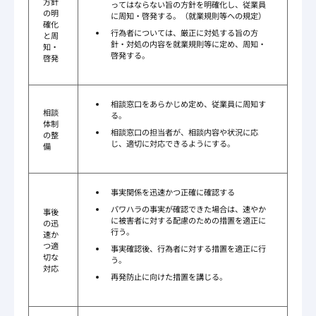
方針
ってはならない旨の方針を明確化し、従業員
の明
に周知・啓発する。（就業規則等への規定）
確化
行為者については、厳正に対処する旨の方
と周
針・対処の内容を就業規則等に定め、周知・
知・
啓発する。
啓発
相談窓口をあらかじめ定め、従業員に周知す
相談
る。
体制
相談窓口の担当者が、相談内容や状況に応
の整
じ、適切に対応できるようにする。
備
事実関係を迅速かつ正確に確認する
パワハラの事実が確認できた場合は、速やか
事後
に被害者に対する配慮のための措置を適正に
の迅
行う。
速か
つ適
事実確認後、行為者に対する措置を適正に行
切な
う。
対応
再発防止に向けた措置を講じる。