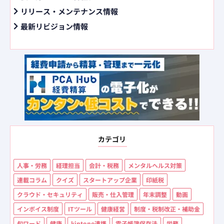
リリース・メンテナンス情報
最新リビジョン情報
カテゴリ
人事・労務
経理担当
会計・税務
メンタルヘルス対策
連載コラム
クイズ
スタートアップ企業
印紙税
クラウド・セキュリティ
販売・仕入管理
年末調整
動画
インボイス制度
ITツール
健康経営
制度・税制改正・補助金
旬ワード
健康
kintone連携
電子帳簿保存法
労務