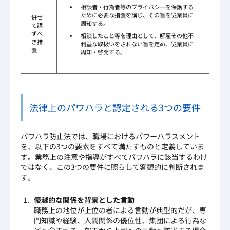
相談者・行為者等のプライバシーを保護する
ために必要な措置を講じ、その旨を従業員に
併せ
周知する。
て講
ずべ
相談したこと等を理由として、解雇その他不
き措
利益な取扱いをされない旨を定め、従業員に
置
周知・啓発する。
法律上のパワハラと認定される3つの要件
パワハラ防止法では、職場におけるパワーハラスメント
を、以下の3つの要素をすべて満たすものと定義していま
す。業務上の注意や指導がすべてパワハラに該当するわけ
ではなく、この3つの要件に照らして客観的に判断されま
す。
優越的な関係を背景とした言動
職務上の地位が上位の者による言動が典型的だが、専
門知識や経験、人間関係の優位性、集団による行為な