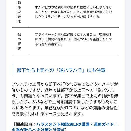
過
小
本人の能力や経験とかけ離れた程度の低い仕事を命じ
な
ることや、仕事を与えないこと。営業職の社員に草む
要
しりだけをさせる、といった例が挙げられる。
求
個
プライベートな事柄に過度に立ち入ること。交際相手
の
について執拗に尋ねたり、個人のSNSを監視したりす
侵
る行為が該当する。
害
部下から上司への「逆パワハラ」にも注意
パワハラは上司から部下へ行われるものというイメージが
強いものですが、近年では部下から上司への「逆パワハ
ラ」も問題となっています。部下が集団で上司の指示を無
視したり、SNSなどで上司を誹謗中傷したりする行為がこ
れにあたります。業務経験やITスキルなどの知識の優位性
を背景に行われるケースも見られます。
【関連記事：
ハラスメント相談窓口の設置・運用ガイド｜
企業が取るべき対策と注意点
】