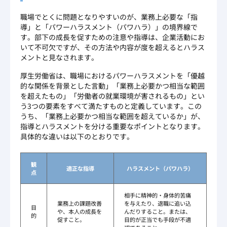
職場でとくに問題となりやすいのが、業務上必要な「指
導」と「パワーハラスメント（パワハラ）」の境界線で
す。部下の成長を促すための注意や指導は、企業活動にお
いて不可欠ですが、その方法や内容が度を超えるとハラス
メントと見なされます。
厚生労働省は、職場におけるパワーハラスメントを「優越
的な関係を背景とした言動」「業務上必要かつ相当な範囲
を超えたもの」「労働者の就業環境が害されるもの」とい
う3つの要素をすべて満たすものと定義しています。この
うち、「業務上必要かつ相当な範囲を超えているか」が、
指導とハラスメントを分ける重要なポイントとなります。
具体的な違いは以下のとおりです。
観
適正な指導
ハラスメント（パワハラ）
点
相手に精神的・身体的苦痛
業務上の課題改善
を与えたり、退職に追い込
目
や、本人の成長を
んだりすること。または、
的
促すこと。
目的が正当でも手段が不適