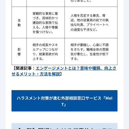
切であること。
客観的な事実に基
人格を否定する暴言、脅
づき、具体的かつ
迫、他の従業員の前での執
言
建設的な表現で伝
拗な叱責、プライベートへ
動
える。人格や尊厳
の過度な干渉など。
を傷つけない。
相手の成長やスキ
相手が萎縮し、心身に不調
影
ルアップにつなが
をきたす。職場全体の雰囲
響
り、就業意欲が向
気が悪化し、生産性が低下
上する。
する。
【関連記事：
エンゲージメントとは？意味や種類、向上さ
せるメリット・方法を解説
】
ハラスメント対策が進む外部相談窓口サービス「MeI
T」