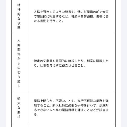
精
神
人格を否定するような発言や、他の従業員の前で大声
的
で威圧的に叱責するなど、脅迫や名誉毀損、侮辱にあ
な
たる言動を行うこと。
攻
撃
人
間
関
係
か
特定の従業員を意図的に無視したり、別室に隔離した
ら
り、仕事を与えずに孤立させること。
の
切
り
離
し
過
業務上明らかに不要なことや、遂行不可能な業務を強
大
制すること。新入社員に必要な研修を行わず、到底対
な
応できないレベルの業務目標を課すことなどが該当す
要
る。
求