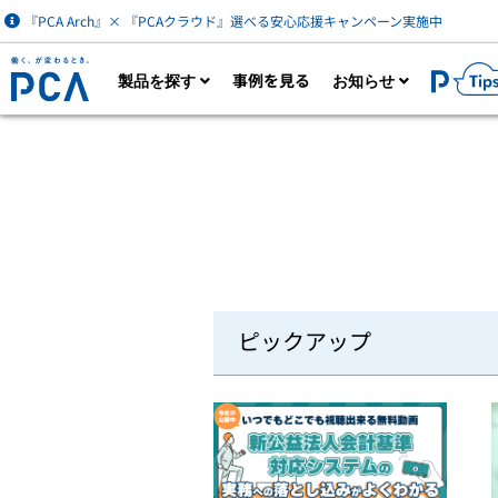
『PCA Arch』× 『PCAクラウド』選べる安心応援キャンペーン実施中
事例を見る
製品を探す
お知らせ
製品一覧を見る
カタログダウン
AIなど最新技術を活用した財務経理・人事労
ク
務・販売管理クラウドサービス。業務に必要
は
な機能をオプション追加できます。
財
ピックアップ