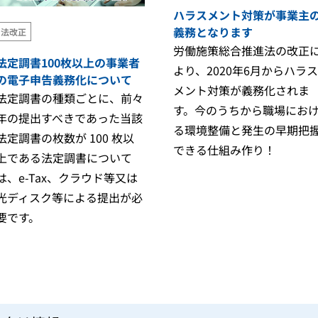
公益法人会計
固定資産
ハラスメント対策が事業主
社会福祉法人会計
法定調書
義務となります
法改正
医療法人会計
法人税
労働施策総合推進法の改正
消費税
法定調書100枚以上の事業者
売管理
より、2020年6月からハラス
の電子申告義務化について
商魂・商管
メント対策が義務化されま
法定調書の種類ごとに、前々
す。今のうちから職場にお
年の提出すべきであった当該
る環境整備と発生の早期把
法定調書の枚数が 100 枚以
クラウドの無料体験はこちら
PCA Hubの無料体験はこちら
できる仕組み作り！
上である法定調書について
は、e-Tax、クラウド等又は
光ディスク等による提出が必
要です。