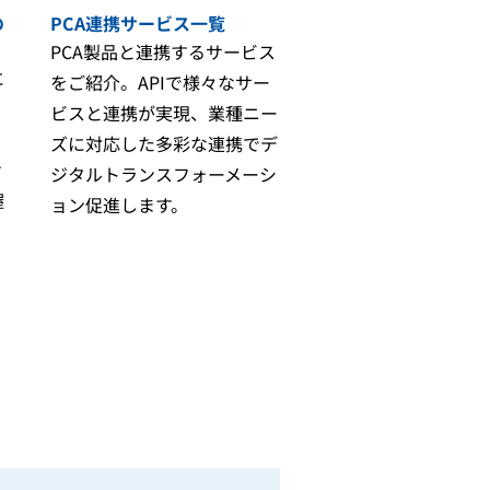
の
PCA連携サービス一覧
ストレスチェックービス「ORIZIN」
相談窓口アウトソーシング「MeIT」
PCA製品と連携するサービス
メンタルヘルス研修「humany」
に
をご紹介。APIで様々なサー
パルスサーベイ「Res-Q」
ビスと連携が実現、業種ニー
ズに対応した多彩な連携でデ
け
ジタルトランスフォーメーシ
握
ョン促進します。
勤怠管理「クロノスPerformance」