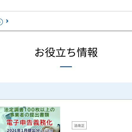
ロード
お役立ち情報
最新情報を確認
セミナー・相談会
ラウドで業務ソフトを2ヶ月無料体験から
ペーパレス・デジタル化を推進するため
じめられます。
加サービスです。
個人情報の取扱い
務会計
人事・給与
証憑電子保管「PCA Hub eDOC」
経費精算電子化「PCA Hub 経費精算
会計 hyper / 会計
給与 hyper / 給与
情報セキュリティ方針
人事労務電子化「PCA Hub HR Suit
会計 hyper債権・
人事管理 hyper /
免責事項
債務管理オプショ
人事管理
給与明細配信「PCA Hub 給与明細」
ン
年末調整電子化「PCA Hub 年末調整
建設業会計
税務計算
身上申請電子化「PCA Hub 労務管理
法改正
個別原価会計
固定資産 hyper /
請求書明細配信「PCA Hub 取引明細