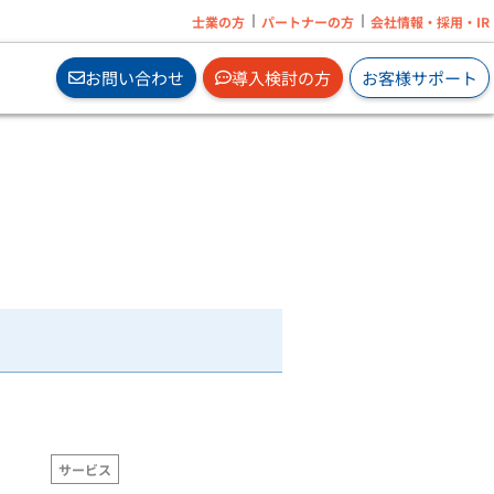
士業の方
パートナーの方
会社情報・採用・IR
お問い合わせ
導入検討の方
お客様サポート
の追
オンプレで業務ソフトを2ヶ月無料体験から
はじめられます。
サブスクの無料体験はこちら
」
e」
」
」
企業に必要なメンタルヘルス対策サービスを
サービス
」
オンラインで手軽に導入。