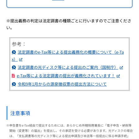
※提出義務の判定は法定調書の種類ごとに行いますのでご注意くださ
い。
参考：
法定調書のe-Tax等による提出義務化の概要について（e-Ta
x）
法定調書の光ディスク等による提出のご案内（国税庁）
e-Tax等による法定調書の提出が義務化されています！
令和9年1月からの源泉徴収票の提出方法について
注意事項
※申告書をe-Tax経由で提出するためには、あらかじめ所轄税務署長に「電子申告・納税等
開始（変更等）の届出」を提出し、その承認を受ける必要があります。光ディスクの場合
は、「支払調書等の光ディスク等による提出申請及び本店等一括提出に係る申請手続」