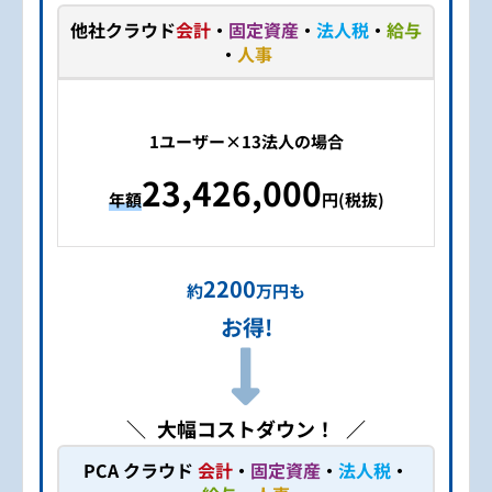
他社クラウド
会計
・
固定資産
・
法人税
・
給与
・
人事
1ユーザー×13法人の場合
23,426,000
年額
円(税抜)
2200
約
万円も
お得!
大幅コストダウン！
PCA クラウド ​
会計
・
固定資産
・
法人税
・