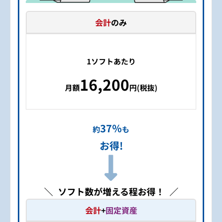
会計
のみ
1ソフトあたり
16,200
月額
円(税抜)
37％
約
も
お得!
ソフト数が増える程お得！
会計
+
固定資産