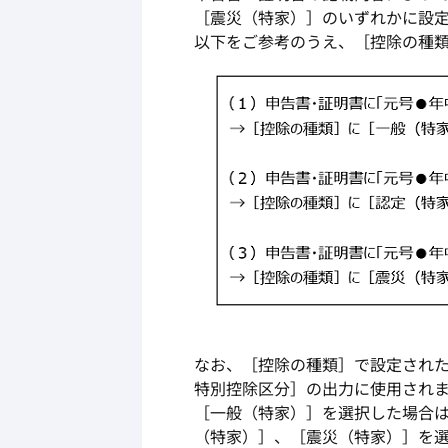
［震災（特家）］のいずれかに設
以下をご参考のうえ、［控除の種
なお、［控除の種類］で設定され
特別控除区分］の出力に使用され
［一般（特家）］を選択した場合
（特家）］、［震災（特家）］を