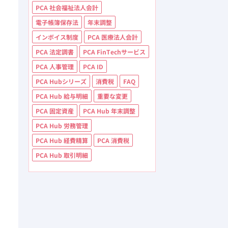
PCA 社会福祉法人会計
電子帳簿保存法
年末調整
インボイス制度
PCA 医療法人会計
PCA 法定調書
PCA FinTechサービス
PCA 人事管理
PCA ID
PCA Hubシリーズ
消費税
FAQ
PCA Hub 給与明細
重要な変更
PCA 固定資産
PCA Hub 年末調整
PCA Hub 労務管理
PCA Hub 経費精算
PCA 消費税
PCA Hub 取引明細