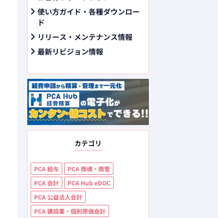
使い方ガイド・各種ダウンロー
ド
リリース・メンテナンス情報
最新リビジョン情報
カテゴリ
PCA 給与
PCA 商魂・商管
PCA 会計
PCA Hub eDOC
PCA 公益法人会計
PCA 建設業・個別原価会計