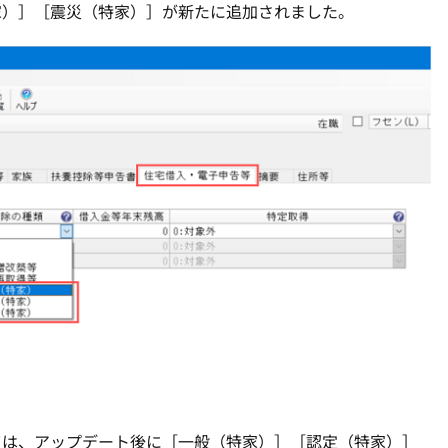
家）］［震災（特家）］が新たに追加されました。
ては、アップデート後に［一般（特家）］［認定（特家）］