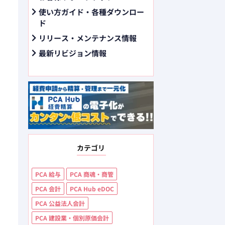
使い方ガイド・各種ダウンロー
ド
リリース・メンテナンス情報
最新リビジョン情報
カテゴリ
PCA 給与
PCA 商魂・商管
PCA 会計
PCA Hub eDOC
PCA 公益法人会計
PCA 建設業・個別原価会計