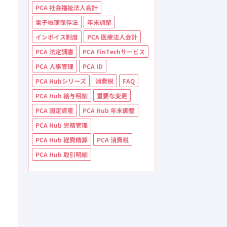
PCA 社会福祉法人会計
電子帳簿保存法
年末調整
インボイス制度
PCA 医療法人会計
PCA 法定調書
PCA FinTechサービス
PCA 人事管理
PCA ID
PCA Hubシリーズ
消費税
FAQ
PCA Hub 給与明細
重要な変更
PCA 固定資産
PCA Hub 年末調整
PCA Hub 労務管理
PCA Hub 経費精算
PCA 消費税
PCA Hub 取引明細