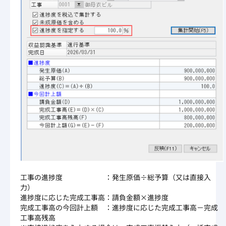
工事の進捗度 ：発生原価÷総予算（又は直接入
力）
進捗度に応じた完成工事高：請負金額×進捗度
完成工事高の今回計上額 ：進捗度に応じた完成工事高－完成
工事高残高