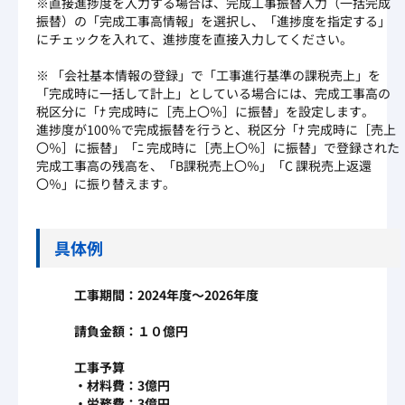
※直接進捗度を入力する場合は、完成工事振替入力（一括完成
振替）の「完成工事高情報」を選択し、「進捗度を指定する」
にチェックを入れて、進捗度を直接入力してください。
※ 「会社基本情報の登録」で「工事進行基準の課税売上」を
「完成時に一括して計上」としている場合には、完成工事高の
税区分に「ﾅ 完成時に［売上〇％］に振替」を設定します。
進捗度が100％で完成振替を行うと、税区分「ﾅ 完成時に［売上
〇％］に振替」「ﾆ 完成時に［売上〇％］に振替」で登録された
完成工事高の残高を、「B課税売上〇％」「C 課税売上返還
〇％」に振り替えます。
具体例
工事期間：2024年度～2026年度
請負金額：１０億円
工事予算
・材料費：3億円
・労務費：3億円