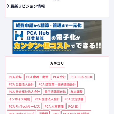
最新リビジョン情報
カテゴリ
PCA 給与
PCA 商魂・商管
PCA 会計
PCA Hub eDOC
PCA 公益法人会計
PCA 建設業・個別原価会計
PCA 社会福祉法人会計
電子帳簿保存法
年末調整
インボイス制度
PCA 医療法人会計
PCA 法定調書
PCA FinTechサービス
PCA 人事管理
PCA ID
PCA Hubシリーズ
消費税
FAQ
PCA Hub 給与明細