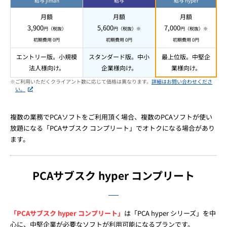
給与 jiman
給与
給与 hyper
月額
月額
月額
3,900
5,600
7,000
円（税抜）
円（税抜）※
円（税抜）※
初期費用 0円
初期費用 0円
初期費用 0円
エントリー版。
小規模
スタンダード版。
中小
最上位版。
中堅企
法人様向け。
企業様向け。
業様向け。
※ご利用いただくクライアント数に応じて価格は異なります。
詳細はお問い合わせくださ
い。
複数の業務でPCAソフトをご利用頂く場合、複数のPCAソフトが使い
放題になる「PCAサブスク コンプリート」でオトクになる場合があり
ます。
PCAサブスク hyper コンプリート
「PCAサブスク hyper コンプリート」
は「PCA hyper シリーズ」を中
心に、中堅企業が必要なソフトが利用可能になるプランです。