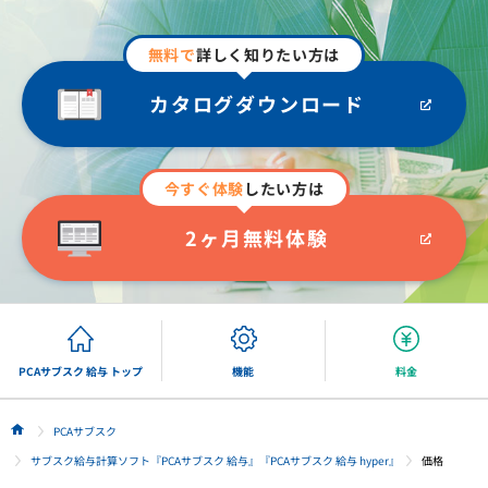
無料で
詳しく知りたい方は
カタログダウンロード
今すぐ体験
したい方は
2ヶ月無料体験
PCAサブスク 給与 トップ
機能
料金
PCAサブスク
HOME
サブスク給与計算ソフト『PCAサブスク 給与』『PCAサブスク 給与 hyper』
価格