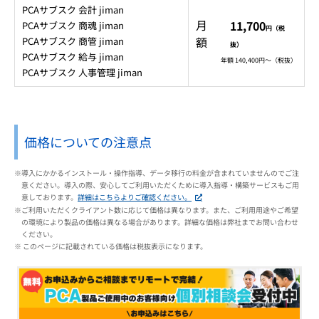
PCAサブスク 会計 jiman
月
11,700
PCAサブスク 商魂 jiman
円（税
額
PCAサブスク 商管 jiman
抜）
PCAサブスク 給与 jiman
年額 140,400円～（税抜）
PCAサブスク 人事管理 jiman
価格についての注意点
※導入にかかるインストール・操作指導、データ移行の料金が含まれていませんのでご注
意ください。導入の際、安心してご利用いただくために導入指導・構築サービスもご用
意しております。
詳細はこちらよりご確認ください。
※ご利用いただくクライアント数に応じて価格は異なります。また、ご利用用途やご希望
の環境により製品の価格は異なる場合があります。詳細な価格は弊社までお問い合わせ
ください。
※ このページに記載されている価格は税抜表示になります。