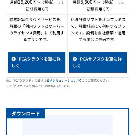
16,200
5,600
月額
円～（税抜）
※1
月額
円～（税抜）
※2
初期費用 0円
初期費用 0円
給与計算クラウドサービスを、
給与計算ソフトをオンプレミス
月額の「利用ソフトとサーバー
で、月額料金にて利用するプラ
のライセンス費用」にて利用す
ンです。設備を自社構築・運用
るプランです。
する場合に最適です。
PCAクラウドを更に詳
PCAサブスクを更に詳
しく
しく
※1「PCAクラウド」の価格は
価格シミュレーション
にてご確認ください。
※2「PCAサブスク 給与 dx」の価格になります。
ダウンロード