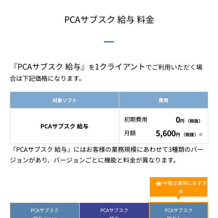
PCAサブスク 給与 料金
『PCAサブスク 給与』
1クライアント
を
でご利用いただく場
合は下記価格になります。
対象ソフト
費用
0
初期費用
円 （税抜）
PCAサブスク 給与
5,600
月額
円 （税抜）
※
『PCAサブスク 給与』にはお客様の業務規模にあわせて3種類のバー
ジョンがあり、バージョンごとに機能と料金が異なります。
中堅企業様におすす
め
PCAサブスク
PCAサブスク
PCAサブスク