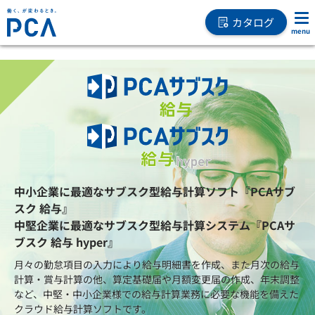
カタログ
中小企業に最適なサブスク型給与計算ソフト『PCAサブ
スク 給与』
中堅企業に最適なサブスク型給与計算システム『PCAサ
ブスク 給与 hyper』
月々の勤怠項目の入力により給与明細書を作成、また月次の給与
計算・賞与計算の他、算定基礎届や月額変更届の作成、年末調整
など、中堅・中小企業様での給与計算業務に必要な機能を備えた
クラウド給与計算ソフトです。