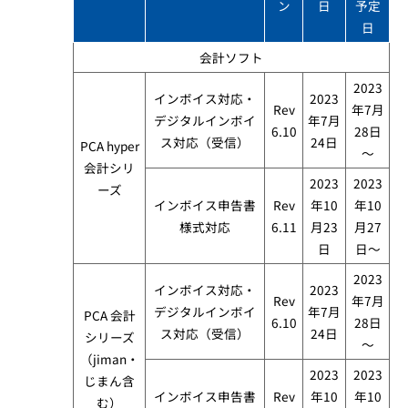
ン
日​
予定
日
会計ソフト​
2023
インボイス対応・​
2023
Rev
年7月
デジタルインボイ
年7月
6.10
28日
ス対応（受信）
24日
PCA hyper
～
会計シリ
2023
2023
ーズ​
インボイス申告書
Rev
年10
年10
様式対応
6.11
月23
月27
日
日～
2023
インボイス対応・​
2023
Rev
年7月
デジタルインボイ
年7月
PCA 会計
6.10
28日
ス対応（受信）
24日
シリーズ
～
（jiman・
2023
2023
じまん含
インボイス申告書
Rev
年10
年10
む）