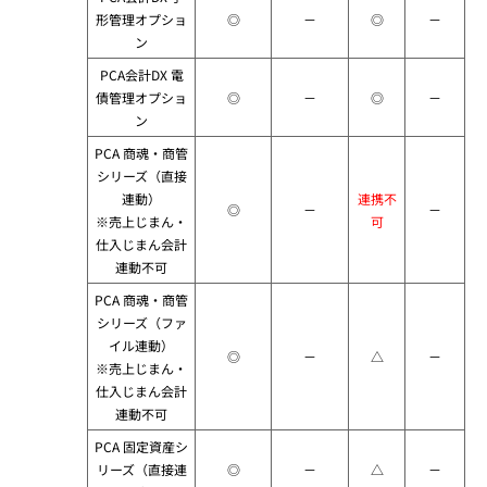
形管理オプショ
◎
－
◎
－
ン
PCA会計DX 電
債管理オプショ
◎
－
◎
－
ン
PCA 商魂・商管
シリーズ（直接
連動）
連携不
◎
－
－
※売上じまん・
可
仕入じまん会計
連動不可
PCA 商魂・商管
シリーズ（ファ
イル連動）
◎
－
△
－
※売上じまん・
仕入じまん会計
連動不可
PCA 固定資産シ
リーズ（直接連
◎
－
△
－