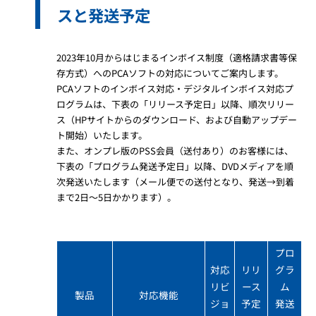
スと発送予定
2023年10月からはじまるインボイス制度（適格請求書等保
存方式）へのPCAソフトの対応についてご案内します。
PCAソフトのインボイス対応・デジタルインボイス対応プ
ログラムは、下表の「リリース予定日」以降、順次リリー
ス（HPサイトからのダウンロード、および自動アップデー
ト開始）いたします。
また、オンプレ版のPSS会員（送付あり）のお客様には、
下表の「プログラム発送予定日」以降、DVDメディアを順
次発送いたします（メール便での送付となり、発送→到着
まで2日～5日かかります）。
プロ
対応
リリ
グラ
リビ
ース
ム
製品​
対応機能​
ジョ
予定
発送