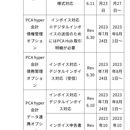
様式対応
6.11
月23
月27
日
日～
PCA hyper
インボイス対応
会計
※デジタルインボ
2023
2023
Rev
債権管理
イスの送信のため
年7月
年8月
6.30
オプショ
にはPCA Hub 取引
24日
1日～
ン​
明細が必要
PCA hyper
会計
インボイス対応・
2023
2023
Rev
債務管理
デジタルインボイ
年7月
年8月
6.30
オプショ
ス対応（受信）
24日
1日～
ン​
インボイス対応・​
2023
2023
Rev
デジタルインボイ
年7月
年8月
PCA hyper
6.10
ス対応
24日
1日～
会計
データ連
2023
2023
携オプシ
インボイス申告書
Rev
年10
年10