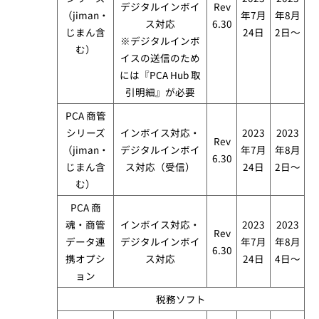
デジタルインボイ
Rev
（jiman・
年7月
年8月
ス対応
6.30
じまん含
24日
2日～
※デジタルインボ
む）
イスの送信のため
には『PCA Hub 取
引明細』が必要
PCA 商管
シリーズ
インボイス対応​・
2023
2023
Rev
（jiman・
デジタルインボイ
年7月
年8月
6.30
じまん含
ス対応（受信）
24日
2日～
む）
PCA 商
魂・商管
インボイス対応・​
2023
2023
Rev
データ連
デジタルインボイ
年7月
年8月
6.30
携オプシ
ス対応
24日
4日～
ョン
税務ソフト​