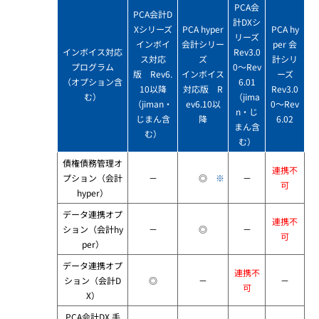
PCA会
PCA会計D
計DXシ
Xシリーズ
PCA hyper
PCA hy
リーズ
インボイ
会計シリー
per 会
インボイス対応
Rev3.0
ス対応
ズ
計シリ
プログラム
0～Rev
版 Rev6.
インボイス
ーズ
（オプション含
6.01
10以降
対応版 R
Rev3.0
む）
（jima
（jiman・
ev6.10以
0～Rev
n・じ
じまん含
降
6.02
まん含
む）
む）
債権債務管理オ
連携不
プション（会計
－
◎
※
－
可
hyper）
データ連携オプ
連携不
ション（会計hy
－
◎
－
可
per）
データ連携オプ
連携不
ション（会計D
◎
－
－
可
X）
PCA会計DX 手