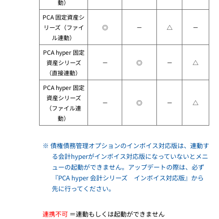
動）
PCA 固定資産シ
リーズ（ファイ
◎
－
△
－
ル連動）
PCA hyper 固定
資産シリーズ
－
◎
－
△
（直接連動）
PCA hyper 固定
資産シリーズ
－
◎
－
△
（ファイル連
動）
※ 債権債務管理オプションのインボイス対応版は、連動す
る会計hyperがインボイス対応版になっていないとメニ
ューの起動ができません。アップデートの際は、必ず
『PCA hyper 会計シリーズ インボイス対応版』から
先に行ってください。
連携不可
＝連動もしくは起動ができません