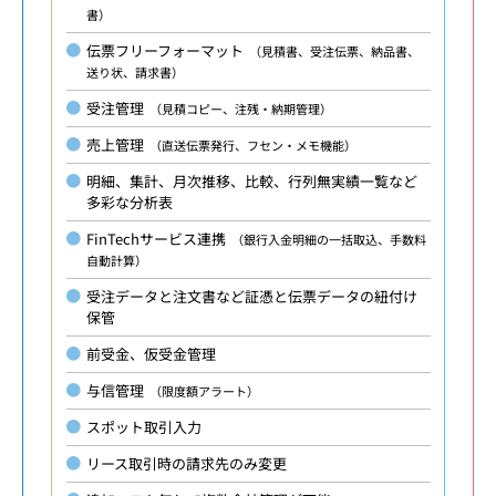
書）
伝票フリーフォーマット
（見積書、受注伝票、納品書、
送り状、請求書）
受注管理
（見積コピー、注残・納期管理）
売上管理
（直送伝票発行、フセン・メモ機能）
明細、集計、月次推移、比較、行列無実績一覧など
多彩な分析表
FinTechサービス連携
（銀行入金明細の一括取込、手数料
自動計算）
受注データと注文書など証憑と伝票データの紐付け
保管
前受金、仮受金管理
与信管理
（限度額アラート）
スポット取引入力
リース取引時の請求先のみ変更