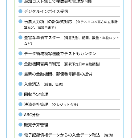
追加コスト無しで複数会社管理が可能
デジタルインボイス受信
伝票入力項目の計算式対応
（タテ×ヨコ×高さの立米計
算など、10項目まで）
豊富な単価マスター
（得意先別、期間、数量・単位ロット
など）
データ領域複写機能でテストもカンタン
金融機関営業日判定
（回収予定日の自動調整）
最新の金融機関、郵便番号辞書の提供
入金消込
（残高、伝票）
回収予定管理
決済会社管理
（クレジット会社）
ABC分析
販売予算管理
電子記録債権データからの入金データ取込
（電債）