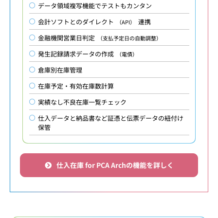
データ領域複写機能でテストもカンタン
会計ソフトとのダイレクト
連携
（API）
金融機関営業日判定
（支払予定日の自動調整）
発生記録請求データの作成
（電債）
倉庫別在庫管理
在庫予定・有効在庫数計算
実績なし不良在庫一覧チェック
仕入データと納品書など証憑と伝票データの紐付け
保管
仕入在庫 for PCA Archの機能を詳しく