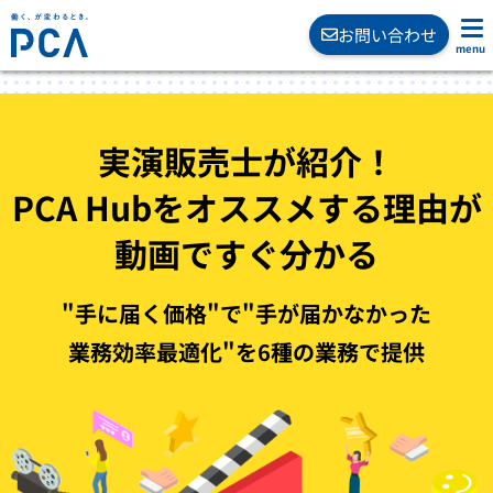
お問い合わせ
実
演
販
売
士
が
紹
介
！
P
C
A
H
u
b
を
オ
ス
ス
メ
す
る
理
由
が
動
画
で
す
ぐ
分
か
る
"
手
に
届
く
価
格
"
で
"
手
が
届
か
な
か
っ
た
業
務
効
率
最
適
化
"
を
6
種
の
業
務
で
提
供