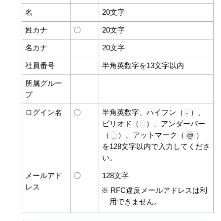
名
20文字
姓カナ
〇
20文字
名カナ
20文字
社員番号
半角英数字を13文字以内
所属グルー
プ
ログイン名
〇
半角英数字、ハイフン（
）、
-
ピリオド（
）、アンダーバー
.
（
）、アットマーク（
）
_
@
を128文字以内で入力してくださ
い。
メールアド
〇
128文字
レス
※
RFC違反メールアドレスは利
用できません。