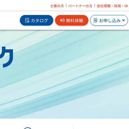
士業の方
パートナーの方
会社情報・採用・IR
カタログ
無料体験
お申し込み
の追
オンプレで業務ソフトを2ヶ月無料体験から
はじめられます。
サブスクの無料体験はこちら
」
e」
」
」
企業に必要なメンタルヘルス対策サービスを
」
オンラインで手軽に導入。