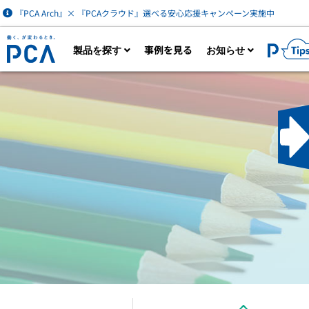
『PCA Arch』× 『PCAクラウド』選べる安心応援キャンペーン実施中
事例を見る
製品を探す
お知らせ
製品一覧を見る
カタログダウン
AIなど最新技術を活用した財務経理・人事労
ク
務・販売管理クラウドサービス。業務に必要
は
な機能をオプション追加できます。
財