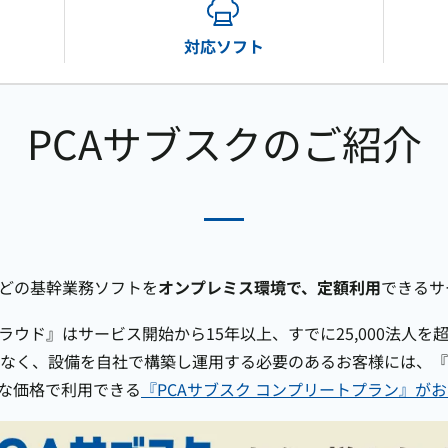
公益法人会計
固定資産
社会福祉法人会計
法定調書
対応ソフト
医療法人会計
法人税
消費税
売管理
商魂・商管
PCAサブスクのご紹介
クラウドの無料体験はこちら
PCA Hubの無料体験はこちら
などの基幹業務ソフトを
オンプレミス環境で、定額利用
できるサ
ラウド』はサービス開始から15年以上、すでに25,000法人
なく、設備を自社で構築し運用する必要のあるお客様には、『
ルな価格で利用できる
『PCAサブスク コンプリートプラン』が