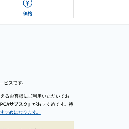
ストレスチェックービス「ORIZIN」
相談窓口アウトソーシング「MeIT」
価格
メンタルヘルス研修「humany」
パルスサーベイ「Res-Q」
勤怠管理「クロノスPerformance」
ービスです。
を超えるお客様にご利用いただいてお
PCAサブスク
』がおすすめです。特
おすすめになります。