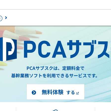
ロード
最新情報を確認
セミナー・相談会
ラウドで業務ソフトを2ヶ月無料体験から
ペーパレス・デジタル化を推進するため
じめられます。
加サービスです。
PCAサブスクは、定額料金で
個人情報の取扱い
務会計
人事・給与
証憑電子保管「PCA Hub eDOC」
基幹業務ソフトを利用できるサービスです。
経費精算電子化「PCA Hub 経費精算
会計 hyper / 会計
給与 hyper / 給与
情報セキュリティ方針
人事労務電子化「PCA Hub HR Suit
会計 hyper債権・
人事管理 hyper /
免責事項
無料体験
債務管理オプショ
人事管理
給与明細配信「PCA Hub 給与明細」
する
ン
年末調整電子化「PCA Hub 年末調整
建設業会計
税務計算
身上申請電子化「PCA Hub 労務管理
個別原価会計
固定資産 hyper /
請求書明細配信「PCA Hub 取引明細