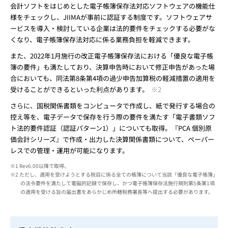
会計ソフトをはじめとした電子帳簿保存法対応ソフトウェアの機能仕
様をチェックし、JIIMAが事前に認証する制度です。ソフトウェアサ
ービスを導入・検討している企業は法的要件をチェックする必要がな
くなり、電子帳簿保存法対応に係る業務負担を軽減できます。
また、2022年1月施行の改正電子帳簿保存法における「優良な電子帳
簿の要件」も満たしており、決算申告時において修正申告があった場
合においても、同法第8条第4項の過少申告加算税の軽減措置の適用を
受けることができるといった利点があります。
※2
さらに、国税関係書類をコンピュータで作成し、紙で発行する場合の
控え等を、電子データで保存を行う際の要件を満たす「電子書類ソフ
ト法的要件認証（認証パターン1）」についても取得。『PCA 個別原
価会計シリーズ』で作成・出力した決算関係書類について、ペーパー
レスでの管理・運用が可能になります。
※1 Rev6.00以降で取得。
※2 ただし、適用を受けようとする税目に係る全ての帳簿について当該「優良な電子帳簿」
の法令要件を満たして電磁的記録で保存し、かつ電子帳簿保存法施行規則第5条第1項
の適用を受ける旨の届出書をあらかじめ所轄税務署長等へ提出する必要があります。