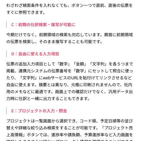
わざわざ検索条件を入れなくても、ボタン一つで直前、直後の伝票を
すぐに参照できます。
C：前期の仕訳検索・複写が可能に
今期だけでなく、前期領域の検索も対応しています。期首に前期領域
の伝票を検索し、そのまま複写することも可能です。
D：自由に使える入力項目
伝票の追加入力項目として「数字」「金額」「文字列」を各５つまで
掲載、連携元システムの伝票番号を「数字」にセットして照合に使っ
たり、「文字列」にwebサービスのURLを貼付けてリンクさせるなど
自由に使えます。摘要とは異なり、元帳に印刷されませんので、社内
用のメモなどに最適です。画面上での確認だけでなく、汎用データ出
力時に仕訳と一緒に出力することもできます。
E：プロジェクトの入力・照会
プロジェクトは一覧画面から選択でき、コード順、予定日順等の並び
替えや詳細な絞り込み検索をすることが可能です。「プロジェクト売
上高情報」ボタンでは、進捗率や請負額、予算進捗率など入力画面を