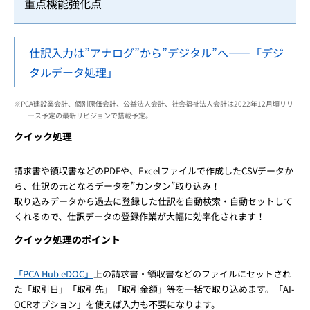
重点機能強化点
仕訳入力は”アナログ”から”デジタル”へ――「デジ
タルデータ処理」
※PCA建設業会計、個別原価会計、公益法人会計、社会福祉法人会計は2022年12月頃リリ
ース予定の最新リビジョンで搭載予定。
クイック処理
請求書や領収書などのPDFや、Excelファイルで作成したCSVデータか
ら、仕訳の元となるデータを”カンタン”取り込み！
取り込みデータから過去に登録した仕訳を自動検索・自動セットして
くれるので、仕訳データの登録作業が大幅に効率化されます！
クイック処理のポイント
「PCA Hub eDOC」
上の請求書・領収書などのファイルにセットされ
た「取引日」「取引先」「取引金額」等を一括で取り込めます。「AI-
OCRオプション」を使えば入力も不要になります。