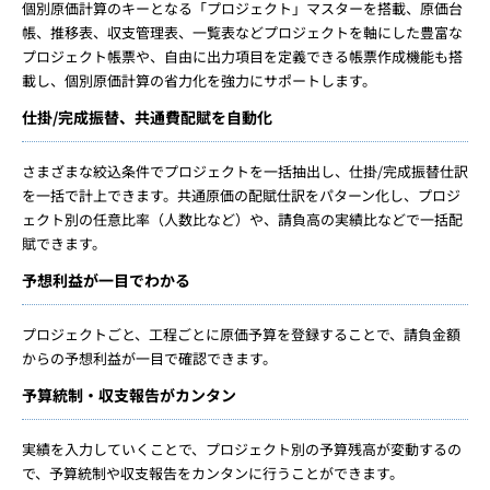
個別原価計算のキーとなる「プロジェクト」マスターを搭載、原価台
帳、推移表、収支管理表、一覧表などプロジェクトを軸にした豊富な
プロジェクト帳票や、自由に出力項目を定義できる帳票作成機能も搭
載し、個別原価計算の省力化を強力にサポートします。
仕掛/完成振替、共通費配賦を自動化
さまざまな絞込条件でプロジェクトを一括抽出し、仕掛/完成振替仕訳
を一括で計上できます。共通原価の配賦仕訳をパターン化し、プロジ
ェクト別の任意比率（人数比など）や、請負高の実績比などで一括配
賦できます。
予想利益が一目でわかる
プロジェクトごと、工程ごとに原価予算を登録することで、請負金額
からの予想利益が一目で確認できます。
予算統制・収支報告がカンタン
実績を入力していくことで、プロジェクト別の予算残高が変動するの
で、予算統制や収支報告をカンタンに行うことができます。