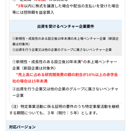
*
3年
以内に株式を譲渡した場合や配当の支払いを受けた場合
等には控除額を益金算入
出資を受けるベンチャー企業要件
①新規性・成長性のある設立後10年未満の未上場ベンチャー企業（新設企
業は対象外）
②出資を行う企業又は他の企業のグループに属さないベンチャー企業
①新規性・成長性のある設立後10年未満
*
の未上場ベンチャー
企業（新設企業は対象外）
*売上高に占める研究開発費の額の割合が10％以上の赤字会
社の場合は15年未満
②出資を行う企業又は他の企業のグループに属さないベンチャ
ー企業
（注）特定事業活動に係る証明の要件のうち特定事業活動を継続
する期間についても、３年（現行：５年）とします。
対応バージョン