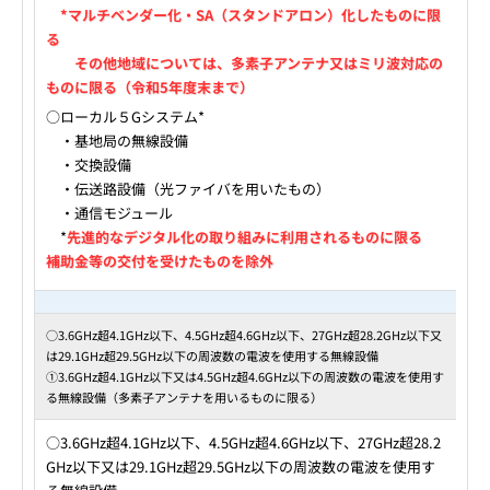
*マルチベンダー化・SA（スタンドアロン）化したものに限
る
その他地域については、多素子アンテナ又はミリ波対応の
ものに限る（令和5年度末まで）
○ローカル５Gシステム*
・基地局の無線設備
・交換設備
・伝送路設備（光ファイバを用いたもの）
・通信モジュール
*
先進的なデジタル化の取り組みに利用されるものに限る
補助金等の交付を受けたものを除外
○3.6GHz超4.1GHz以下、4.5GHz超4.6GHz以下、27GHz超28.2GHz以下又
は29.1GHz超29.5GHz以下の周波数の電波を使用する無線設備
①3.6GHz超4.1GHz以下又は4.5GHz超4.6GHz以下の周波数の電波を使用す
る無線設備（多素子アンテナを用いるものに限る）
○3.6GHz超4.1GHz以下、4.5GHz超4.6GHz以下、27GHz超28.2
GHz以下又は29.1GHz超29.5GHz以下の周波数の電波を使用す