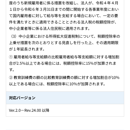
度のうち新規雇用者に係る措置を改組し、法人が、令和４年４月
１日から令和６年３月31日までの間に開始する各事業年度におい
て国内雇用者に対して給与等を支給する場合において、一定の要
件を満たすときに適用できることとされる法人税の税額控除が、
中小企業者等に係る法人住民税に適用されます。
（3）中小企業における所得拡大促進税制について、税額控除率の
上乗せ措置を次のとおりとする見直しを行った上、その適用期限
が１年延長されます。
① 雇用者給与等支給額の比較雇用者給与等支給額に対する増加割
合が2.5％以上である場合には、税額控除率に15％が加算されま
す。
② 教育訓練費の額の比較教育訓練費の額に対する増加割合が10％
以上である場合には、税額控除率に10％が加算されます。
対応バージョン
Ver.2.0－Rev.24.00 以降