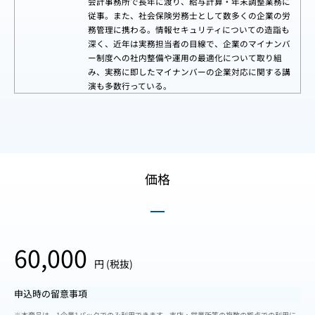
会計事務所で長年に渡り、給与計算・年末調整業務に
従事。また、社会保険労務士として数多くの企業の労
務管理に携わる。情報セキュリティについての造詣も
深く、近年は実務担当者の目線で、企業のマイナンバ
ー制度への社内整備や運用の最適化について取り組
み、実務に即したマイナンバーの企業対応に関する講
演も多数行っている。
価格
60,000
円 (税抜)
申込時の留意事項
※本商品は、1企業1パックでのみ利用できます。支店・営業所等の複数の拠点での利用に