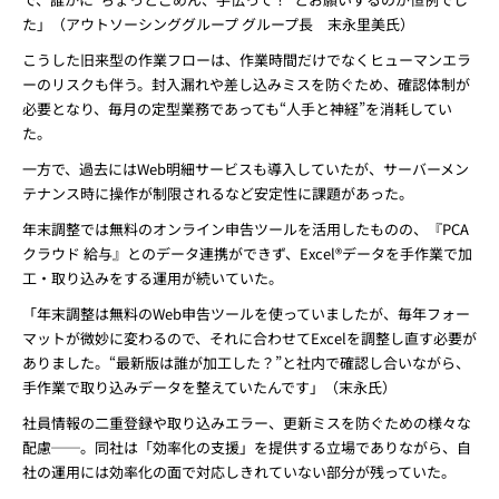
た」（アウトソーシンググループ グループ長 末永里美氏）
こうした旧来型の作業フローは、作業時間だけでなくヒューマンエラ
ーのリスクも伴う。封入漏れや差し込みミスを防ぐため、確認体制が
必要となり、毎月の定型業務であっても“人手と神経”を消耗してい
た。
一方で、過去にはWeb明細サービスも導入していたが、サーバーメン
テナンス時に操作が制限されるなど安定性に課題があった。
年末調整では無料のオンライン申告ツールを活用したものの、『PCA
クラウド 給与』とのデータ連携ができず、Excel®データを手作業で加
工・取り込みをする運用が続いていた。
「年末調整は無料のWeb申告ツールを使っていましたが、毎年フォー
マットが微妙に変わるので、それに合わせてExcelを調整し直す必要が
ありました。“最新版は誰が加工した？”と社内で確認し合いながら、
手作業で取り込みデータを整えていたんです」（末永氏）
社員情報の二重登録や取り込みエラー、更新ミスを防ぐための様々な
配慮──。同社は「効率化の支援」を提供する立場でありながら、自
社の運用には効率化の面で対応しきれていない部分が残っていた。