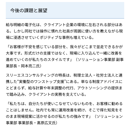
今後の課題と展望
給与明細の電子化は、クライアント企業の環境に左右される部分はあ
る。しかし同社では操作に慣れた社員が周囲に使い方を教えながら現
場に浸透させていくポジティブな事例も増えている。
「お客様が不安を感じている部分を、我々がどこまで並走できるかが
大事です。形式だけの支援ではなく、現場に入り込んで一緒に改善を
進めていくのが私たちのスタイルです」（ソリューション事業部 副事
業部長・岡本亮二氏）
スリーエスコンサルティングの特長は、税理士法人・社労士法人と連
携した“実働型のワンストップ支援”にある。単なる制度アドバイスに
とどまらず、給与計算や年末調整の代行、アウトソーシングの提供ま
で踏み込み、クライアントの実務を支えている。
「私たちは、自分たちが使いこなせていないものを、お客様に勧める
ことはしません。社内でも常に運用改善を続け、そこで得た知見をそ
のまま現場提案に活かせるのが私たちの強みです」（ソリューション
事業部 事業部長・髙原広文氏）