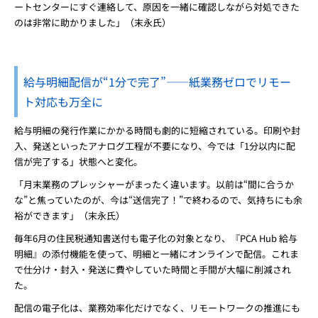
ートセンターにすぐ連絡して、原因を一緒に確認しながら対処できた
のは非常に助かりました」（末永氏）
給与明細配信が“1分で完了”――紙業務ゼロでリモー
ト対応も万全に
給与明細の発行作業にかかる時間も劇的に短縮されている。印刷や封
入、発送といったアナログ工程が不要になり、今では「1分以内に配
信が完了する」状態へと変化。
「月末業務のプレッシャーがまったく違います。以前は“間に合うか
な”と焦っていたのが、今は“送信完了！”で終わるので、気持ちにも余
裕ができます」（末永氏）
毎年6月の住民税通知書送付も電子化の対象となり、『PCA Hub 給与
明細』の添付機能を使って、明細と一緒にオンラインで配信。これま
で仕分け・封入・発送に費やしていた時間と手間が大幅に削減され
た。
配信の電子化は、業務効率化だけでなく、リモートワークの推進にも