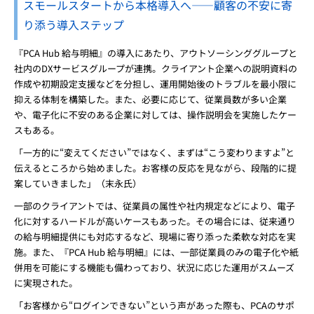
スモールスタートから本格導入へ――顧客の不安に寄
り添う導入ステップ
『PCA Hub 給与明細』の導入にあたり、アウトソーシンググループと
社内のDXサービスグループが連携。クライアント企業への説明資料の
作成や初期設定支援などを分担し、運用開始後のトラブルを最小限に
抑える体制を構築した。また、必要に応じて、従業員数が多い企業
や、電子化に不安のある企業に対しては、操作説明会を実施したケー
スもある。
「一方的に“変えてください”ではなく、まずは“こう変わりますよ”と
伝えるところから始めました。お客様の反応を見ながら、段階的に提
案していきました」（末永氏）
一部のクライアントでは、従業員の属性や社内規定などにより、電子
化に対するハードルが高いケースもあった。その場合には、従来通り
の給与明細提供にも対応するなど、現場に寄り添った柔軟な対応を実
施。また、『PCA Hub 給与明細』には、一部従業員のみの電子化や紙
併用を可能にする機能も備わっており、状況に応じた運用がスムーズ
に実現された。
「お客様から“ログインできない”という声があった際も、PCAのサポ