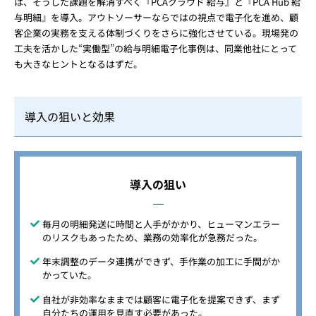
は、そうした課題を解消すべく『PCAクラウド 給与』と『PCA Hub 給
与明細』を導入。アウトソーサーならではの視点で電子化を進め、顧
客企業の実務を支える体制づくりをさらに強化させている。現場発の
工夫を活かした“実働型”の給与明細電子化事例は、同業他社にとって
も大きなヒントとなるはずだ。
導入の狙いと効果
導入の狙い
毎月の明細発送に時間と人手がかかり、ヒューマンエラー
のリスクもあったため、業務の効率化が急務だった。
年末調整のデータ連携ができず、手作業の加工に手間がか
かっていた。
自社が非効率なままでは顧客に電子化を提案できず、まず
自分たちの運用を見直す必要があった。