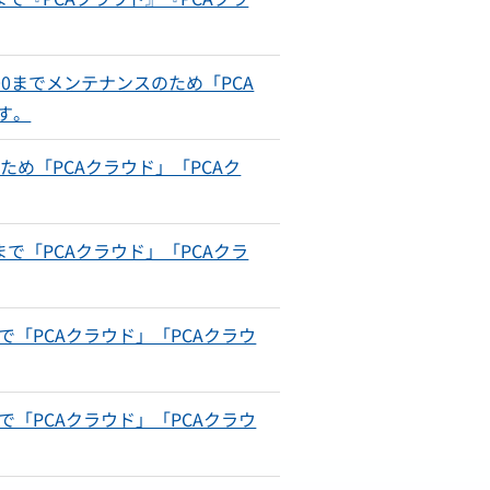
ストレスチェックービス「ORIZIN」
相談窓口アウトソーシング「MeIT」
メンタルヘルス研修「humany」
0：00までメンテナンスのため「PCA
パルスサーベイ「Res-Q」
ます。
のため「PCAクラウド」「PCAク
勤怠管理「クロノスPerformance」
0まで「PCAクラウド」「PCAクラ
まで「PCAクラウド」「PCAクラウ
まで「PCAクラウド」「PCAクラウ