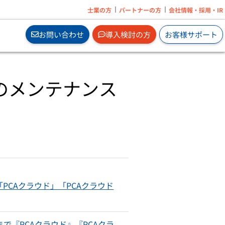
士業の方
パートナーの方
会社情報・採用・IR
お問い合わせ
導入検討の方
お客様サポート
S』のメンテナンス
の追
オンプレで業務ソフトを2ヶ月無料体験から
はじめられます。
サブスクの無料体験はこちら
」
e」
め「PCAクラウド」「PCAクラウド
」
」
企業に必要なメンタルヘルス対策サービスを
」
オンラインで手軽に導入。
0まで『PCAクラウド』『PCAクラ