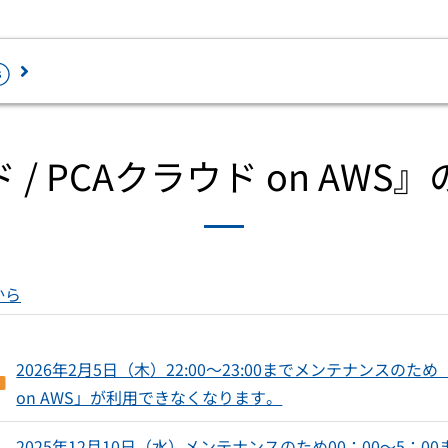
ロード
 / PCAクラウド on AW
最新情報を確認
セミナー・相談会
ラウドで業務ソフトを2ヶ月無料体験から
ペーパレス・デジタル化を推進するため
じめられます。
加サービスです。
個人情報の取扱い
から
務会計
人事・給与
証憑電子保管「PCA Hub eDOC」
経費精算電子化「PCA Hub 経費精算
情報セキュリティ方針
会計 hyper / 会計
給与 hyper / 給与
人事労務電子化「PCA Hub HR Suit
会計 hyper債権・
人事管理 hyper /
免責事項
債務管理オプショ
人事管理
給与明細配信「PCA Hub 給与明細」
2026年2月5日（木）22:00～23:00までメンテナンスのた
ン
年末調整電子化「PCA Hub 年末調整
on AWS」が利用できなくなります。
建設業会計
税務計算
身上申請電子化「PCA Hub 労務管理
個別原価会計
固定資産 hyper /
請求書明細配信「PCA Hub 取引明細
2025年12月10日（水）メンテナンスのため00：00～5：0