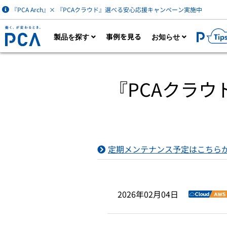
『PCA Arch』× 『PCAクラウド』選べる安心応援キャンペーン実施中
事例を見る
製品を探す
お知らせ
製品一覧を見る
カタログダウン
『PCAクラウド
AIなど最新技術を活用した財務経理・人事労
ク
務・販売管理クラウドサービス。業務に必要
は
な機能をオプション追加できます。
定期メンテナンス予定はこちら
財
2026年02月04日