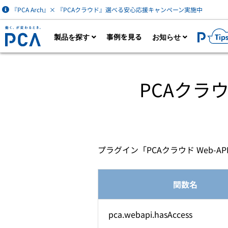
『PCA Arch』× 『PCAクラウド』選べる安心応援キャンペーン実施中
事例を見る
製品を探す
お知らせ
製品一覧を見る
カタログダウン
PCAクラウド W
AIなど最新技術を活用した財務経理・人事労
ク
務・販売管理クラウドサービス。業務に必要
は
な機能をオプション追加できます。
プラグイン「PCAクラウド Web-AP
財
関数名
pca.webapi.hasAccess