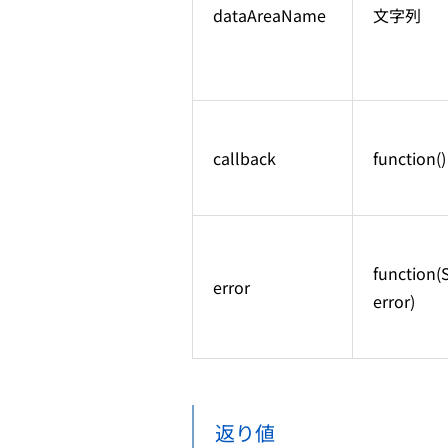
dataAreaName
文字列
callback
function()
function(
error
error)
返り値