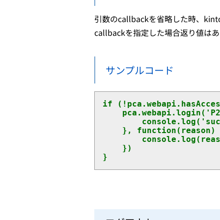
引数のcallbackを省略した時、kin
callbackを指定した場合返り値は
サンプルコード
if (!pca.webapi.hasAcces
	pca.webapi.login('P20V01C001KON0001', function() {

		console.log('success');

	}, function(reason) {

		console.log(reason);

	})

}