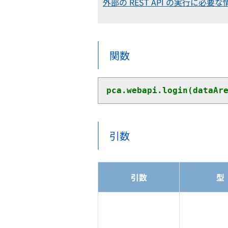
外部の REST API の実行に必
関数
pca.webapi.login(dataAr
引数
引数
型