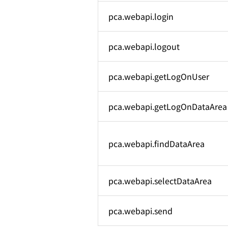
pca.webapi.login
pca.webapi.logout
販
pca.webapi.getLogOnUser
PCA Archの無料体験はこちら
pca.webapi.getLogOnDataArea
pca.webapi.findDataArea
pca.webapi.selectDataArea
pca.webapi.send