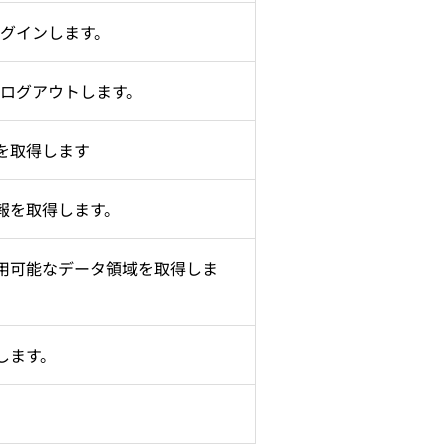
ストレスチェックービス「ORIZIN」
にログインします。
相談窓口アウトソーシング「MeIT」
メンタルヘルス研修「humany」
パルスサーベイ「Res-Q」
 からログアウトします。
を取得します
勤怠管理「クロノスPerformance」
報を取得します。
用可能なデータ領域を取得しま
します。