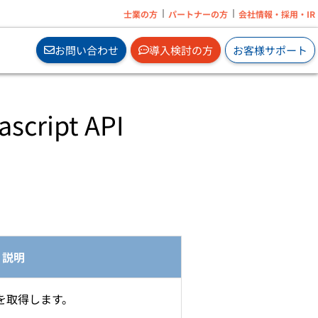
士業の方
パートナーの方
会社情報・採用・IR
お問い合わせ
導入検討の方
お客様サポート
script API
の追
オンプレで業務ソフトを2ヶ月無料体験から
はじめられます。
。
サブスクの無料体験はこちら
」
e」
説明
」
」
企業に必要なメンタルヘルス対策サービスを
を取得します。
」
オンラインで手軽に導入。