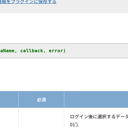
要な情報をプラグインに保存する
eaName, callback, error)
必須
ログイン後に選択するデータ領域名 
01').