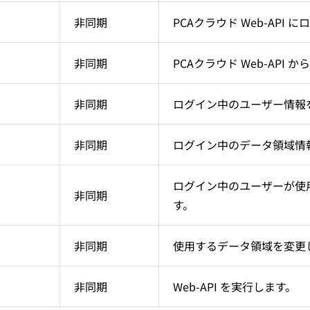
公益法人会計
固定資産
社会福祉法人会計
法定調書
非同期
PCAクラウド Web-API 
医療法人会計
法人税
消費税
非同期
PCAクラウド Web-API
売管理
商魂・商管
非同期
ログイン中のユーザー情報
クラウドの無料体験はこちら
PCA Hubの無料体験はこちら
非同期
ログイン中のデータ領域情
ログイン中のユーザーが使
非同期
す。
非同期
使用するデータ領域を変更
非同期
Web-API を実行します。