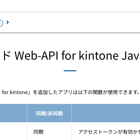
ロード
eb-API for kintone Java
最新情報を確認
セミナー・相談会
ラウドで業務ソフトを2ヶ月無料体験から
ペーパレス・デジタル化を推進するため
じめられます。
加サービスです。
個人情報の取扱い
I for kintone」を追加したアプリは以下の関数が使用できます
務会計
人事・給与
証憑電子保管「PCA Hub eDOC」
経費精算電子化「PCA Hub 経費精算
会計 hyper / 会計
給与 hyper / 給与
情報セキュリティ方針
人事労務電子化「PCA Hub HR Suit
会計 hyper債権・
人事管理 hyper /
同期/非同期
免責事項
債務管理オプショ
人事管理
給与明細配信「PCA Hub 給与明細」
ン
年末調整電子化「PCA Hub 年末調整
建設業会計
税務計算
身上申請電子化「PCA Hub 労務管理
同期
アクセストークンが有効か
個別原価会計
固定資産 hyper /
請求書明細配信「PCA Hub 取引明細