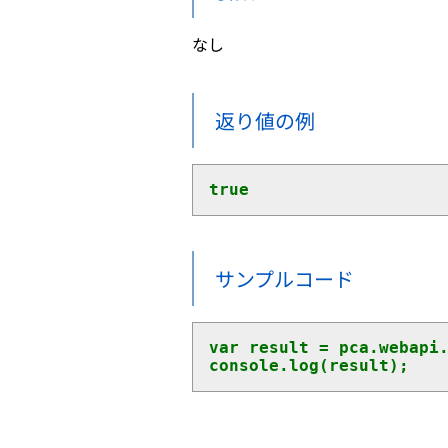
なし
返り値の例
true
サンプルコード
var result = pca.webapi.
console.log(result);